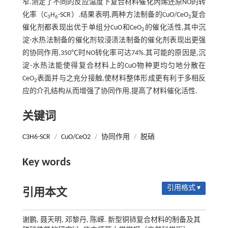
窄.测定了不同的反应温度下复合材料催化丙烯还原NO的转
化率（C
H
-SCR）.结果表明,两种方法制备的CuO/CeO
复合
3
6
2
催化剂都表现出优于单组分CuO和CeO
的催化活性,其中沉
2
淀-水热法制备的催化剂较浸渍法制备的催化剂表现出更强
的协同作用,350℃时NO转化率可达74%.其可能的原因是,沉
淀-水热法能使得复合材料上的CuO物种更均匀地分散在
CeO
表面并与之充分接触,使材料整体形成更有利于多相反
2
应的介孔结构从而增强了协同作用,提高了材料催化活性.
关键词
C3H6-SCR
/
CuO/CeO2
/
协同作用
/
脱硝
Key words
引用格式 ▾
引用本文
谢鹏, 聂天明, 邓黎丹, 陈嵘. 新型铜铈复合材料的制备及其