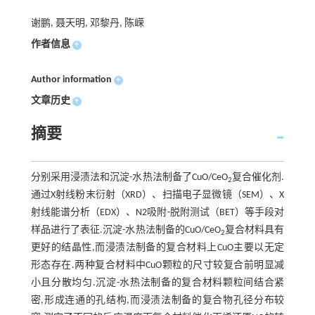
谢鹏, 聂天明, 邓黎丹, 陈嵘
作者信息
+
Author information
+
文章历史
+
摘要
分别采用浸渍法和沉淀-水热法制备了CuO/CeO
复合催化剂.
2
通过X射线粉末衍射（XRD）、扫描电子显微镜（SEM）、X
射线能谱分析（EDX）、N2吸附-脱附测试（BET）等手段对
样品进行了表征.沉淀-水热法制备的CuO/CeO
复合材料具有
2
更好的结晶性,而浸渍法制备的复合材料上CuO主要以无定
形态存在.两种复合材料中CuO颗粒的尺寸较复合前明显减
小且分散均匀.沉淀-水热法制备的复合材料颗粒间结合紧
密,形成连通的孔结构,而浸渍法制备的复合物孔径分布较