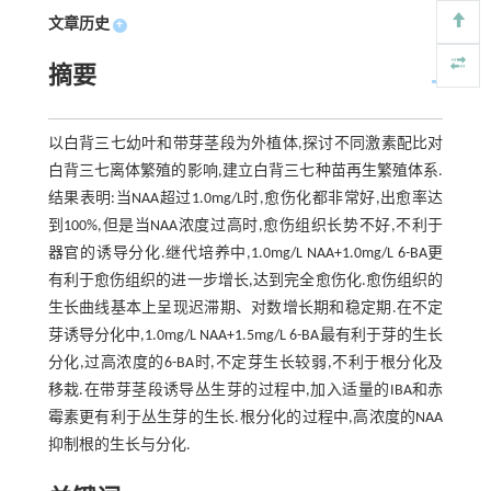
文章历史
+
摘要
以白背三七幼叶和带芽茎段为外植体,探讨不同激素配比对
白背三七离体繁殖的影响,建立白背三七种苗再生繁殖体系.
结果表明:当NAA超过1.0mg/L时,愈伤化都非常好,出愈率达
到100%,但是当NAA浓度过高时,愈伤组织长势不好,不利于
器官的诱导分化.继代培养中,1.0mg/L NAA+1.0mg/L 6-BA更
有利于愈伤组织的进一步增长,达到完全愈伤化.愈伤组织的
生长曲线基本上呈现迟滞期、对数增长期和稳定期.在不定
芽诱导分化中,1.0mg/L NAA+1.5mg/L 6-BA最有利于芽的生长
分化,过高浓度的6-BA时,不定芽生长较弱,不利于根分化及
移栽.在带芽茎段诱导丛生芽的过程中,加入适量的IBA和赤
霉素更有利于丛生芽的生长.根分化的过程中,高浓度的NAA
抑制根的生长与分化.