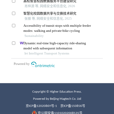
Copyright © Higher Education Press.
Powered by Beijing Magtech Co. Ltd
京ICP备12020869号-1
京ICP备150856号
京公网安备11010202008535号