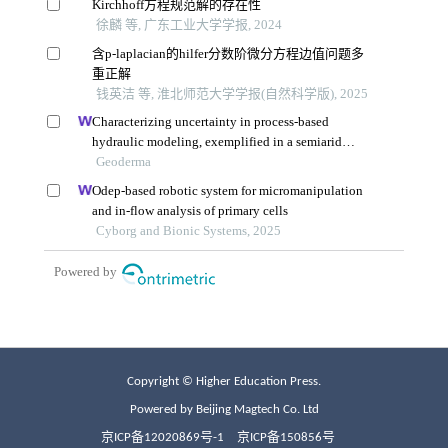
Copyright © Higher Education Press.
Powered by Beijing Magtech Co. Ltd
京ICP备12020869号-1
京ICP备150856号