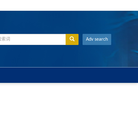
Adv search