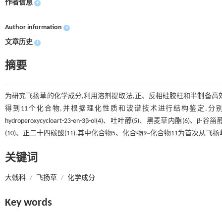
作者信息
+
Author information
+
文章历史
+
摘要
为研究飞扬草的化学成分,利用溶剂提取法,正、反相硅胶柱和半制备高
得到11个化合物,并根据理化性质和波谱技术进行结构鉴定,分别鉴定为蒲公英萜醇(1
hydroperoxycycloart-23-en-3β-ol(4)、吐叶醇(5)、黑麦草内酯(6)、β-谷
(10)、正二十四碳酸(11).其中化合物5、化合物9~化合物11为首次从飞
关键词
大戟科
/
飞扬草
/
化学成分
Key words