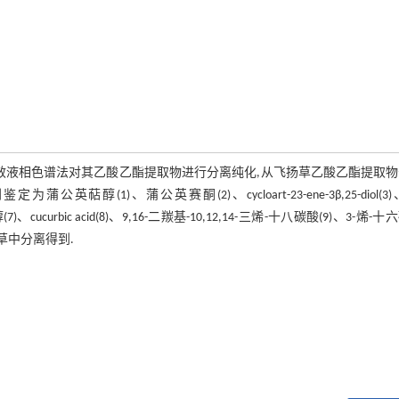
效液相色谱法对其乙酸乙酯提取物进行分离纯化,从飞扬草乙酸乙酯提取
)、蒲公英赛酮(2)、cycloart-23-ene-3β,25-diol(3)、
甾醇(7)、cucurbic acid(8)、9,16-二羰基-10,12,14-三烯-十八碳酸(9)、3-烯-
扬草中分离得到.