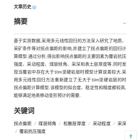
文章历史
+
摘要
基于实测数据,采用多元线性回归的方法深入研究了地质、
采矿条件等对拐点偏距的影响,并建立了拐点偏距的回归计
算模型.通过分析,得出影响拐点偏距的主要因素为覆岩抗压
强度、采动程度、煤层倾角、采深和表土层厚度等.同时发
现当覆岩中存在大于10m坚硬岩层时模型计算误差较大.采
用多元线性回归方法重新建立了无大于10m坚硬岩层的时
拐点偏距计算模型.该模型的拟合度、稳定性和精度都较高,
能够满足地表移动变形预计的需要.
关键词
拐点偏距
/
煤层倾角
/
松散层厚度
/
采动程度
/
采深
/
覆岩抗压强度