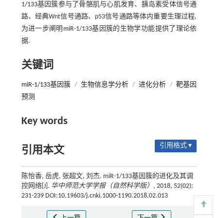
1/133基因簇参与了骨骼肌与心肌发育、胰岛素受体信号通
路、经典Wnt信号通路、p53信号通路等体内重要生理过程,
为进一步阐明miR-1/133基因簇的生物学功能提供了理论依
据.
关键词
miR-1/133基因簇
/
生物信息学分析
/
进化分析
/
靶基因
预测
Key words
引用格式 ▾
引用本文
陈怡香, 岳虎, 张超文, 刘杰. miR-1/133基因簇的进化及其调
控网络[J].
华中师范大学学报（自然科学版）
, 2018, 52(02):
231-239 DOI:10.19603/j.cnki.1000-1190.2018.02.013