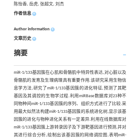
陈怡香, 岳虎, 张超文, 刘杰
作者信息
+
Author information
+
文章历史
+
摘要
miR-1/133基因簇在心肌和骨骼肌中特异性表达,对心脏以及
骨骼肌的发育及生理病理具有重要作用.该研究采用生物信
息学方法,研究了miR-1/133基因簇的进化特征,预测了其靶
基因及其调控的生物学过程.利用miRBase数据库对23种不
同物种间miR-1/133基因簇的序列、组织方式进行了比较.采
用最大似然法构建miR-1/133基因簇的系统进化树,显示该基
因簇的进化与物种进化关系有一定差异.利用在线数据库对
miR-1/133基因簇上游转录因子及下游靶基因进行预测,并对
其进行综合分析,绘制出该基因簇的网络调控图,表明miR-