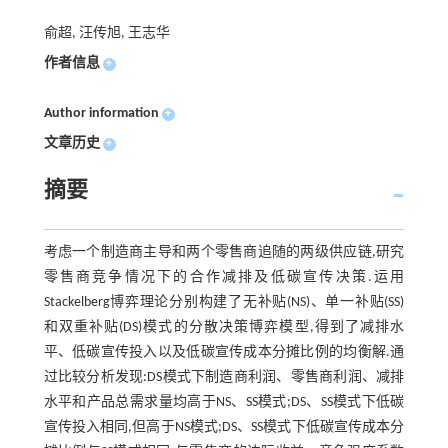
俞超, 汪传旭, 王志华
作者信息
+
Author information
+
文章历史
+
摘要
考虑一个制造商主导和两个零售商追随的两级供应链,研究
零售商竞争情况下的合作减排及低碳宣传决策.运用
Stackelberg博弈理论分别构建了无补贴(NS)、单一补贴(SS)
和双重补贴(DS)模式的分散决策博弈模型,得到了减排水
平、低碳宣传投入以及低碳宣传成本分摊比例的均衡解.通
过比较分析发现:DS模式下制造商利润、零售商利润、减排
水平和产品总需求量均高于NS、SS模式;DS、SS模式下低碳
宣传投入相同,但高于NS模式;DS、SS模式下低碳宣传成本分