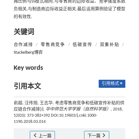
摊比例与SS模式相同,与零售商的边际收益、竞争强度系数
负相关,与制造商边际收益正相关.最后运用算例验证了模型
的有效性.
关键词
合作减排
/
零售商竞争
/
低碳宣传
/
双重补贴
/
Stackelberg博弈
Key words
引用格式 ▾
引用本文
俞超, 汪传旭, 王志华. 考虑零售商竞争和低碳宣传补贴的供
应链合作减排[J].
华中师范大学学报（自然科学版）
, 2018,
52(03): 373-382+392 DOI:10.19603/j.cnki.1000-
1190.2018.03.014
上一篇
下一篇