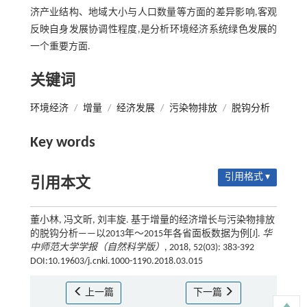
济产业结构、地域大小与人口数量等方面的差异影响,客观
反映自身发展协调性程度,是分析环境经济系统绿色发展的
一个重要方面.
关键词
环境经济
/
增量
/
经济发展
/
污染物排放
/
脱钩分析
Key words
引用格式 ▾
引用本文
董小林, 冯文昕, 刘丰旋. 基于增量的经济增长与污染物排放
的脱钩分析——以2013年～2015年各省面板数据为例[J].
华
中师范大学学报（自然科学版）
, 2018, 52(03): 383-392
DOI:10.19603/j.cnki.1000-1190.2018.03.015
上一篇
下一篇