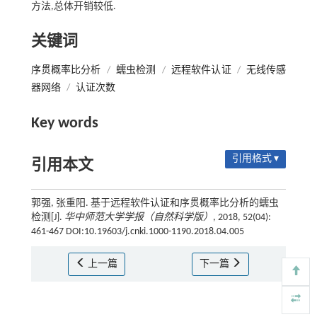
方法,总体开销较低.
关键词
序贯概率比分析
/
蠕虫检测
/
远程软件认证
/
无线传感
器网络
/
认证次数
Key words
引用格式 ▾
引用本文
郭强, 张重阳. 基于远程软件认证和序贯概率比分析的蠕虫
检测[J].
华中师范大学学报（自然科学版）
, 2018, 52(04):
461-467 DOI:10.19603/j.cnki.1000-1190.2018.04.005
上一篇
下一篇