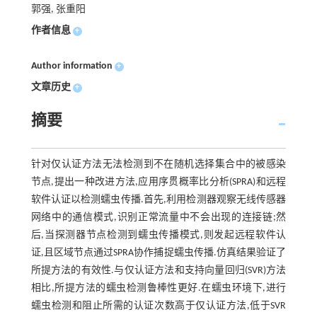
郭强, 张重阳
作者信息
+
Author information
+
文章历史
+
摘要
针对仅认证方法无法检测到不在随机选择集合中的被感染
节点,提出一种改进方法,应用序贯概率比分析(SPRA)和远程
软件认证以检测蠕虫传播.首先,利用检测器观察无线传感器
网络中的通信模式,识别正常流量中不会出现的连接链;然
后,当探测器节点检测到蠕虫传播模式,则发起远程软件认
证,且区域节点通过SPRA协作捕捉蠕虫传播.仿真结果验证了
所提方法的有效性.与仅认证方法和支持向量回归(SVR)方法
相比,所提方法的蠕虫检测鲁棒性更好.在蠕虫环境下,进行
蠕虫检测和阻止所需的认证次数高于仅认证方法,低于SVR