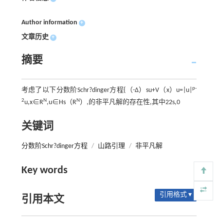
Author information
+
文章历史
+
摘要
p-
考虑了以下分数阶Schr?dinger方程{（-Δ）su+V（x）u=|u|
2
N
N
u,x∈R
,u∈Hs（R
）,的非平凡解的存在性,其中2
2s,0
关键词
分数阶Schr?dinger方程
/
山路引理
/
非平凡解
Key words
引用格式 ▾
引用本文