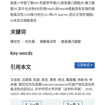
氨基-3-甲基丁酸(6)4-羟基苯甲酸(7),脱氢镰刀菌酸(8),镰刀菌
酸(9),其中化合物8对肝癌HepG2和Hep3B细胞具有较强的细
胞毒活性,IC50值分别为23.9和29.1μg/mL,而对正常肝细胞L-
02未显示细胞毒性.
关键词
矮坨坨
/
内生菌
/
细胞毒活性
/
脱氢镰刀菌酸
Key words
引用格式 ▾
引用本文
文琰章, 吕静南, 陈豪, 郝吉, 黄密, 杨洁, 戴晨曦, 杨新洲, 林
亲雄. 矮坨坨内生真菌Fusarium oxysporum代谢产物及其抗肝
癌活性的研究[J].
华中师范大学学报（自然科学版）
, 2018,
52(05): 686-693 DOI:10.19603/j.cnki.1000-1190.2018.05.016
上一篇
下一篇