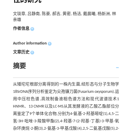
性的研究
文琰章, 吕静南, 陈豪, 郝吉, 黄密, 杨洁, 戴晨曦, 杨新洲, 林
亲雄
作者信息
+
Author information
+
文章历史
+
摘要
从矮坨坨根部分离得到的一株内生菌,经形态与分子生物学
18SrDNA序列分析鉴定为尖孢镰刀菌(Fusarium oxysporum).运
用中压柱色谱,高效制备液相色谱方法和现代波谱技术1
HNMR、13 CNMR以及LC-MS从其发酵液的乙酸乙酯部位分
离鉴定了9个单体化合物,分别为4-氨基-2-羟基嘧啶(1),4,5-二
氢-3H-吡唑-3-羧酸甲酯(2),4-羟基-7-(2-羟基-丁基)-3-甲基-氧
杂环庚烷-2-酮(3),2-氨基-3-甲基戊酸(4),2,5-二氨基戊酸(5),2-