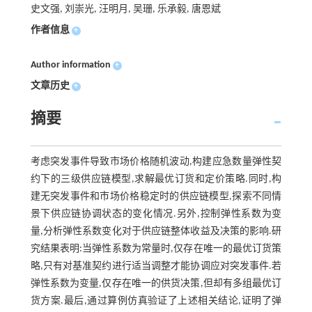
史文强, 刘崇光, 汪明月, 吴珊, 乐承毅, 唐恩斌
作者信息
+
Author information
+
文章历史
+
摘要
考虑突发事件导致市场价格随机波动,构建应急数量弹性契
约下的三级供应链模型,求解最优订货和定价策略.同时,构
建无突发事件和市场价格稳定时的供应链模型,探索不同情
景下供应链协调状态的变化情况.另外,控制弹性系数为变
量,分析弹性系数变化对于供应链整体收益及决策的影响.研
究结果表明:当弹性系数为常量时,仅存在唯一的最优订货策
略,只有对基准契约进行适当调整才能协调应对突发事件.若
弹性系数为变量,仅存在唯一的供货决策,但却有多组最优订
货方案.最后,通过算例仿真验证了上述相关结论,证明了弹