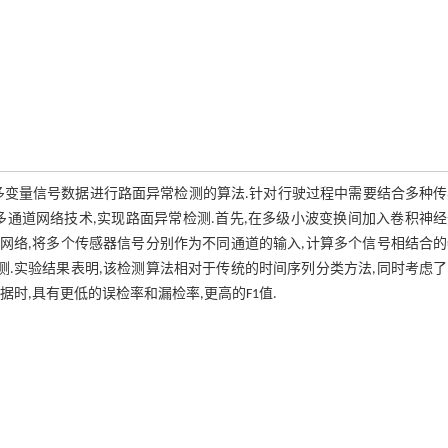
多变量信号数据进行路面异常检测的算法.针对行驶过程中需要结合多种传
通道网络技术,实现路面异常检测.首先,在多级小波变换间加入卷积神
经网络,将多个传感器信号分别作为不同通道的输入,计算多个信号相结合
测.实验结果表明,该检测算法相对于传统的时间序列分类方法,同时考虑
时,具有更低的误检率和漏检率,更高的F1值.