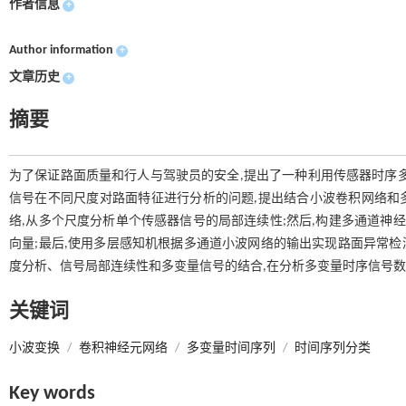
作者信息
+
Author information
+
文章历史
+
摘要
为了保证路面质量和行人与驾驶员的安全,提出了一种利用传感器时序
信号在不同尺度对路面特征进行分析的问题,提出结合小波卷积网络和多
络,从多个尺度分析单个传感器信号的局部连续性;然后,构建多通道神
向量;最后,使用多层感知机根据多通道小波网络的输出实现路面异常检
度分析、信号局部连续性和多变量信号的结合,在分析多变量时序信号数据
关键词
小波变换
/
卷积神经元网络
/
多变量时间序列
/
时间序列分类
Key words