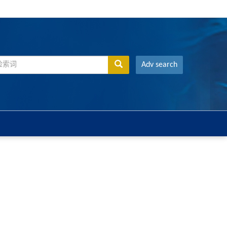
Adv search