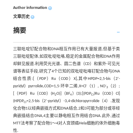
Author information
+
文章历史
+
摘要
三联吡啶钌配合物和DNA相互作用已有大量报道,但基于类
三联吡啶配体,如双吡啶吡咯,稳定的金属配合物和DNA作用
却鲜见报道.利用荧光光谱、圆二色谱（CD）和紫外-可见光
谱等表征手段,研究了4个已知的双吡啶吡咯钌配合物与DNA
结合性质:[（PDP）Ru（COD）X],其中HPDP=2,5-bis（2’-
-
-
pyridyl）pyrrolide,COD=1,5-环辛二烯,X=Cl
（1）, NO
（2）;
3
[（PDP）Ru（COD）(H
O)]（BF
）(3);[(PDP
)Ru（COD）Cl]
2
4
Cl
(HPDP
=2,5-bis（2’-pyridyl）-3,4-dichloropyrrolide（4）.发现
Cl
化合物1以经典嵌插方式和DNA结合,2和3可能为部分或非经
典嵌插结合DNA,4主要以静电相互作用结合DNA.此外,通过
MTT法考察了配合物1～4对人宫颈癌Hela细胞的体外细胞毒
性.