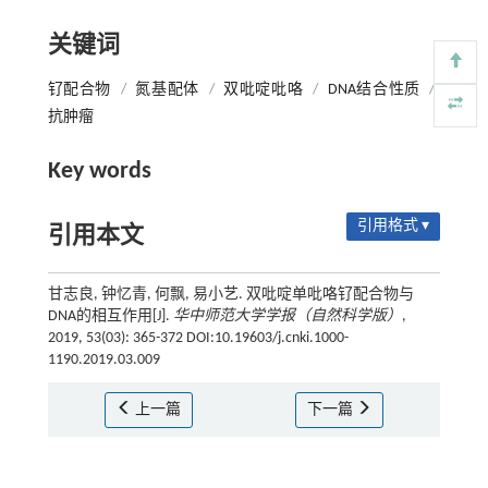
关键词
钌配合物
/
氮基配体
/
双吡啶吡咯
/
DNA结合性质
/
抗肿瘤
Key words
引用格式 ▾
引用本文
甘志良, 钟忆青, 何飘, 易小艺. 双吡啶单吡咯钌配合物与
DNA的相互作用[J].
华中师范大学学报（自然科学版）
,
2019, 53(03): 365-372 DOI:10.19603/j.cnki.1000-
1190.2019.03.009
上一篇
下一篇