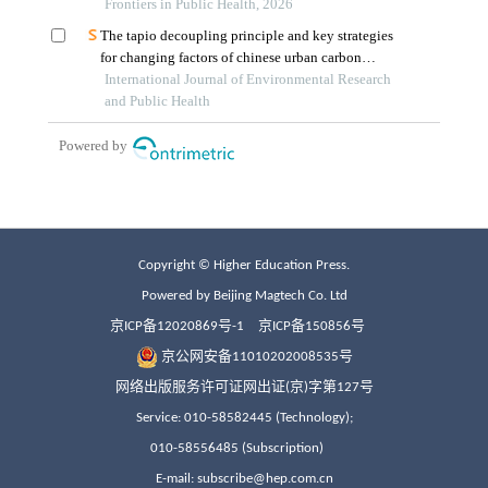
Copyright © Higher Education Press.
Powered by Beijing Magtech Co. Ltd
京ICP备12020869号-1
京ICP备150856号
京公网安备11010202008535号
网络出版服务许可证网出证(京)字第127号
Service: 010-58582445 (Technology);
010-58556485 (Subscription)
E-mail: subscribe@hep.com.cn