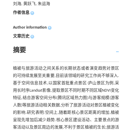
刘海, 黄跃飞, 朱运海
作者信息
+
Author information
+
文章历史
+
摘要
植被与旅游活动之间关系的长期状态或者演变趋势对景区
的可持续发展至关重要,目前该领域的研究工作尚不够深入.
基于空间信息技术,以国家首批重点景区-庐山景区为例,采
用长时序Landsat影像,提取景区不同时期不同区域NDVI变化
特征,结合游客空间分布(腾讯区域热力图)与游客规模(游客
人数)等旅游活动相关数据,分析了旅游活动对景区植被变化
的影响.研究表明:空间上,随着距核心景区距离的增加,植被
呈现先增加后减少趋势.核心景区建设活动、主要景点的游
客活动以及景区周边的发展,不利于景区植被的生长;旅游活