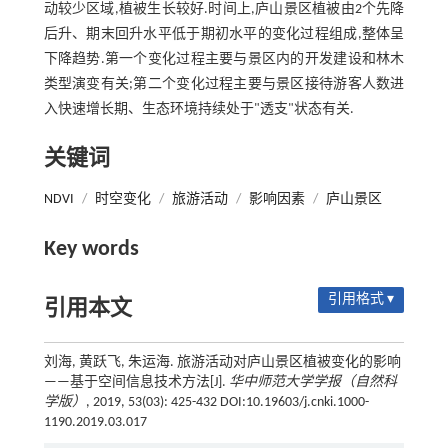
动较少区域,植被生长较好.时间上,庐山景区植被由2个先降
后升、期末回升水平低于期初水平的变化过程组成,整体呈
下降趋势.第一个变化过程主要与景区内的开发建设和林木
类型演变有关;第二个变化过程主要与景区接待游客人数进
入快速增长期、生态环境持续处于"透支"状态有关.
关键词
NDVI
/
时空变化
/
旅游活动
/
影响因素
/
庐山景区
Key words
引用格式 ▾
引用本文
刘海, 黄跃飞, 朱运海. 旅游活动对庐山景区植被变化的影响
——基于空间信息技术方法[J].
华中师范大学学报（自然科
学版）
, 2019, 53(03): 425-432 DOI:10.19603/j.cnki.1000-
1190.2019.03.017