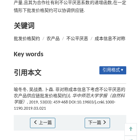
产量,且其为合作社有利不公平厌恶系数的递增函数,在一定
情形下批发价格契约可以协调供应链.
关键词
批发价格契约
/
农产品
/
不公平厌恶
/
成本信息不对称
Key words
引用格式 ▾
引用本文
喻冬冬, 吴战勇, 卜森. 非对称成本信息下考虑不公平厌恶的
农产品供应链批发价格契约[J].
华中师范大学学报（自然科
学版）
, 2019, 53(03): 459-468 DOI:10.19603/j.cnki.1000-
1190.2019.03.021
上一篇
下一篇