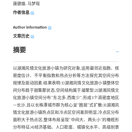
唐健雄, 马梦瑶
作者信息
+
Author information
+
文章历史
+
摘要
以湖湘风情文化旅游小镇为研究对象,运用最邻近指数、核
密度估计、不平衡指数和热点分析等方法探究其空间分布
规律及驱动因素.结果表明:1)湖湘风情文化旅游小镇整体空
间分布趋于弱集聚状态,空间结构属于凝聚型;2)湖湘风情文
化旅游小镇空间分布"东北多,西南少",形成1个高密度地区
—长沙,且以长株潭城市群为核心呈"圈层"式扩散;3)湖湘风
情文化旅游小镇热点区和冷点区空间差异明显,冷点区分布
面积大于热点区,整体布局呈现"中间大、两头小"的橄榄形
分布特征;4)经济基础、人口密度、城镇化水平、高级别景