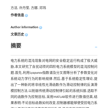
方洁, 许丹莹, 方娜, 邓玮
作者信息
+
Author information
+
文章历史
+
摘要
电力系统的混沌现象对电网的安全稳定运行构成了极大威
胁,本文研究了含扰动项的四阶电力系统模型的混沌控制问
题.首先,利用Lyapunov指数谱及分叉图等分析了参数变化对
系统动力学行为的影响规律.然后,基于系统稳定性理论,提
出了一种新的将非线性光滑函数作为滑动控制律的反演滑
模控制方法,以削弱传统滑动控制律引起的系统抖振.选取不
同的函数作为控制目标,采用MATLAB软件进行数值仿真,结
果表明:不论目标函数如何改变,控制器都能够使受控电力系