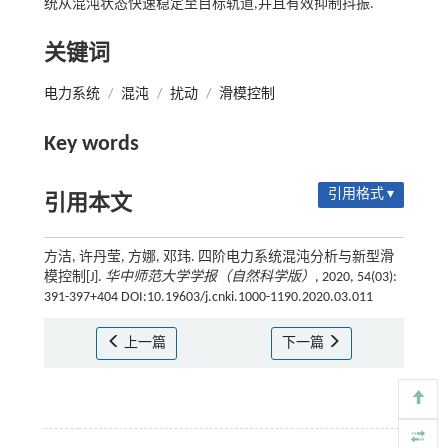
统从混沌状态快速稳定至目标轨道,并且有效抑制抖振.
关键词
电力系统
/
混沌
/
扰动
/
滑模控制
Key words
引用格式 ▾
引用本文
方洁, 许丹莹, 方娜, 邓玮. 四阶电力系统混沌分析与新型滑
模控制[J].
华中师范大学学报（自然科学版）
, 2020, 54(03):
391-397+404 DOI:10.19603/j.cnki.1000-1190.2020.03.011
上一篇
下一篇