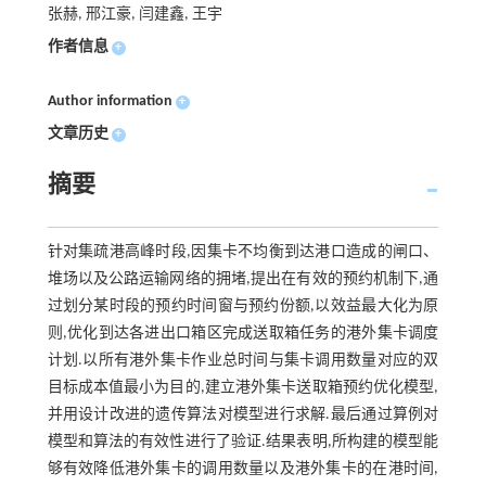
张赫, 邢江豪, 闫建鑫, 王宇
作者信息
+
Author information
+
文章历史
+
摘要
针对集疏港高峰时段,因集卡不均衡到达港口造成的闸口、
堆场以及公路运输网络的拥堵,提出在有效的预约机制下,通
过划分某时段的预约时间窗与预约份额,以效益最大化为原
则,优化到达各进出口箱区完成送取箱任务的港外集卡调度
计划.以所有港外集卡作业总时间与集卡调用数量对应的双
目标成本值最小为目的,建立港外集卡送取箱预约优化模型,
并用设计改进的遗传算法对模型进行求解.最后通过算例对
模型和算法的有效性进行了验证.结果表明,所构建的模型能
够有效降低港外集卡的调用数量以及港外集卡的在港时间,