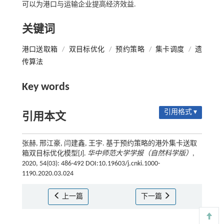
可以为港口与运输企业提高经济效益.
关键词
港口送取箱
/
双目标优化
/
预约策略
/
集卡调度
/
遗
传算法
Key words
引用格式 ▾
引用本文
张赫, 邢江豪, 闫建鑫, 王宇. 基于预约策略的港外集卡送取
箱双目标优化模型[J].
华中师范大学学报（自然科学版）
,
2020, 54(03): 486-492 DOI:10.19603/j.cnki.1000-
1190.2020.03.024
上一篇
下一篇