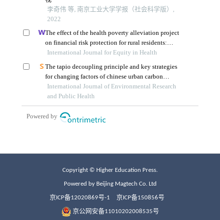
Copyright © Higher Education Press.
Powered by Beijing Magtech Co. Ltd
京ICP备12020869号-1
京ICP备150856号
京公网安备11010202008535号