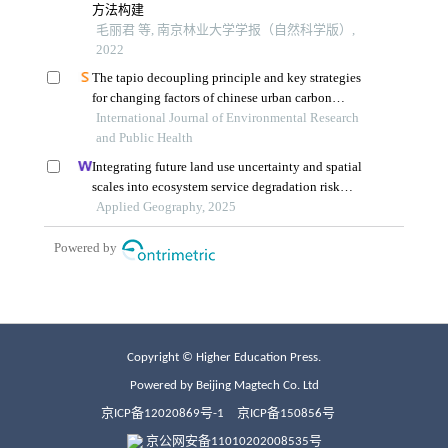
Copyright © Higher Education Press.
Powered by Beijing Magtech Co. Ltd
京ICP备12020869号-1
京ICP备150856号
京公网安备11010202008535号