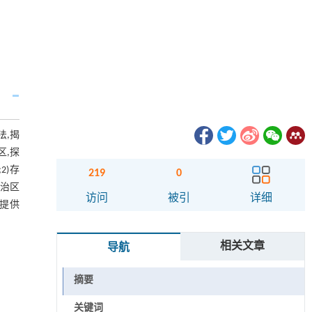
法,揭
区,探
2)存
219
0
整治区
访问
被引
详细
治提供
相关文章
导航
摘要
关键词