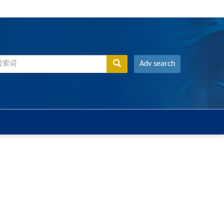
Adv search