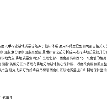
方面入手构建耕地质量等级评价指标体系.运用障碍度模型和局部自相关方
制因素,划分限制因素类型区,最后综合之前分析成果进行耕地质量提升分
级耕地为主,耕地质量空间分布呈现北部、西南部高和西北、东南低的格局;
制因素"类型分区;3)将现有耕地分为耕地核心保护区、适度改良区和重点
等措施.研究成果可为鹤峰县乃至鄂西南山区耕地质量提升和耕地保护整
/
鹤峰县