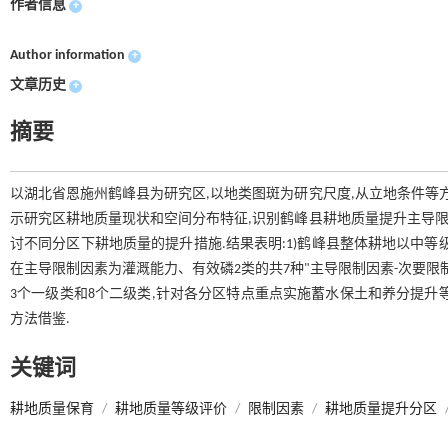
作者信息
+
Author information
+
文章历史
+
摘要
以湖北省恩施州鹤峰县为研究区,以地类图斑为研究尺度,从立地条件等
示研究区耕地质量现状和空间分布特征,识别鹤峰县耕地质量提升主导限
讨不同分区下耕地质量的提升措施.结果表明:1)鹤峰县整体耕地以中等
在主导限制因素为灌溉能力、有效磷2类的共7种"主导限制因素-次要限
3个一级类和8个二级类,针对各分区特点重点实施蓄水保土和养分提升
方法借鉴.
关键词
耕地质量保育
/
耕地质量等级评价
/
限制因素
/
耕地质量提升分区