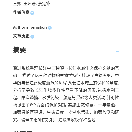
王熙, 王环珊, 张先锋
作者信息
+
Author information
+
文章历史
+
摘要
通过系统整理长江中三种鲟与长江水域生态保护文献的基
础上,描述了这三种动物的生物学特征,梳理了白鲟灭绝、中
华鲟与长江鲟极度濒危的历程.从长江水域生态保护的角度,
分析了导致长江生物多样性严重下降的因素,包括水利工
程、酷渔滥捕、水质污染、航运与采砂等人类活动.针对性
地提出了8个方面的保护对策:实施生态修复、十年禁渔、
加强保护区建设、生态调度、控制水污染、加强监测和研
究、健全生态补偿机制、建设国家级保种基地.