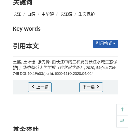
关键词
长江
/
白鲟
/
中华鲟
/
长江鲟
/
生态保护
Key words
引用格式 ▾
引用本文
王熙, 王环珊, 张先锋. 由长江中的三种鲟到长江水域生态保
护[J].
华中师范大学学报（自然科学版）
, 2020, 54(04): 734-
748 DOI:10.19603/j.cnki.1000-1190.2020.04.024
上一篇
下一篇
基金资助