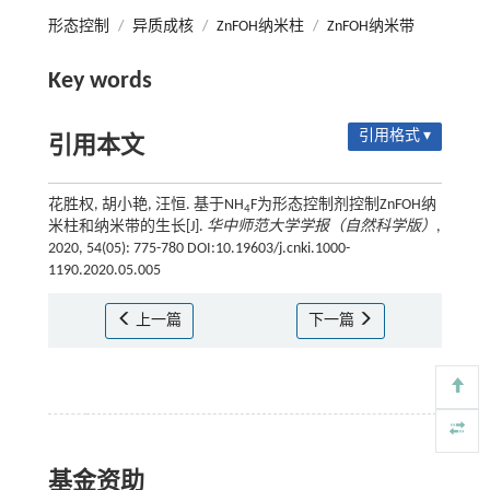
形态控制
/
异质成核
/
ZnFOH纳米柱
/
ZnFOH纳米带
Key words
引用格式 ▾
引用本文
花胜权, 胡小艳, 汪恒. 基于NH
F为形态控制剂控制ZnFOH纳
4
米柱和纳米带的生长[J].
华中师范大学学报（自然科学版）
,
2020, 54(05): 775-780 DOI:10.19603/j.cnki.1000-
1190.2020.05.005
上一篇
下一篇
基金资助