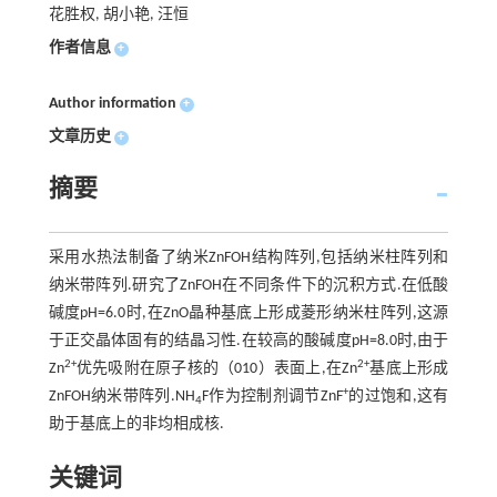
花胜权, 胡小艳, 汪恒
作者信息
+
Author information
+
文章历史
+
摘要
采用水热法制备了纳米ZnFOH结构阵列,包括纳米柱阵列和
纳米带阵列.研究了ZnFOH在不同条件下的沉积方式.在低酸
碱度pH=6.0时,在ZnO晶种基底上形成菱形纳米柱阵列,这源
于正交晶体固有的结晶习性.在较高的酸碱度pH=8.0时,由于
2+
2+
Zn
优先吸附在原子核的（010）表面上,在Zn
基底上形成
+
ZnFOH纳米带阵列.NH
F作为控制剂调节ZnF
的过饱和,这有
4
助于基底上的非均相成核.
关键词