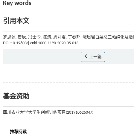
Key words
引用本文
罗思源, 曾辰, 冯士令, 陈涛, 周莉君, 丁春邦. 峨眉岩白菜总三萜纯化及活性
DOI:10.19603/j.cnki.1000-1190.2020.05.013
上一篇
基金资助
四川农业大学大学生创新训练项目(201910626047)