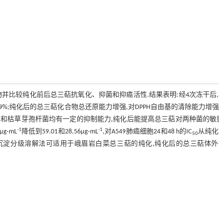
并比较纯化前后总三萜抗氧化、抑菌和抑癌活性.结果表明:经4次冻干后
70.99%;纯化后的总三萜化合物总还原能力增强,对DPPH自由基的清除能力增强,
菌和枯草芽孢杆菌均有一定的抑制能力,纯化后能提高总三萜对两种菌的敏
-1
-1
g·mL
降低到59.01和28.56μg·mL
,对A549肺癌细胞24和48 h的IC
从纯化
50
此沉淀分级溶解法可适用于峨眉岩白菜总三萜的纯化,纯化后的总三萜体外