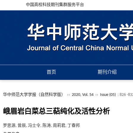
中国高校科技期刊集群服务平台
首页
期刊介绍
华中师范大学学报（自然科学版）
››
2020, Vol. 54
››
Issue (05)
: 826 -83
峨眉岩白菜总三萜纯化及活性分析
罗思源, 曾辰, 冯士令, 陈涛, 周莉君, 丁春邦