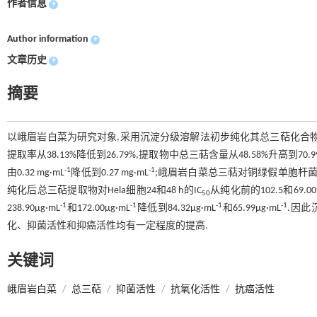
作者信息
+
Author information
+
文章历史
+
摘要
以峨眉岩白菜为研究对象,采用沉淀分级溶解法初步纯化其总三萜化合物
提取率从38.13%降低到26.79%,提取物中总三萜含量从48.58%升高到
-1
-1
由0.32 mg·mL
降低到0.27 mg·mL
;峨眉岩白菜总三萜对铜绿假单胞杆
纯化后总三萜提取物对Hela细胞24和48 h的IC
从纯化前的102.5和69.00μ
50
-1
-1
-1
-1
238.90μg·mL
和172.00μg·mL
降低到84.32μg·mL
和65.99μg·mL
.因
化、抑菌活性和抑癌活性均有一定程度的提高.
关键词
峨眉岩白菜
/
总三萜
/
抑菌活性
/
抗氧化活性
/
抗癌活性