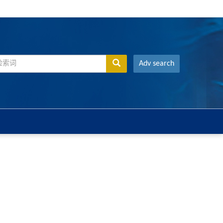
Adv search