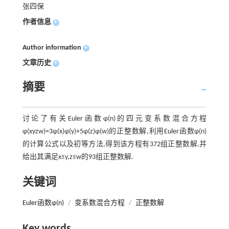
张四保
作者信息
+
Author information
+
文章历史
+
摘要
讨论了有关Euler函数φ(n)的四元变系数混合方程
φ(xyzw)=3φ(x)φ(y)+5φ(z)φ(w)的正整数解,利用Euler函数φ(n)
的计算公式以及初等方法,得到该方程有372组正整数解,并
给出其满足x≤y,z≤w的93组正整数解.
关键词
Euler函数φ(n)
/
变系数混合方程
/
正整数解
Key words