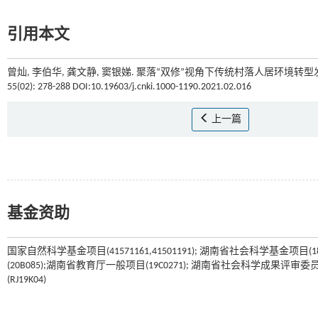
引用本文
曾灿, 李伯华, 龚文静, 窦银娣. 聚落“双修”视角下传统村落人居环境转
55(02): 278-288 DOI:10.19603/j.cnki.1000-1190.2021.02.016
上一篇
基金资助
国家自然科学基金项目(41571161,41501191); 湖南省社会科学基金项目(1
(20B085);湖南省教育厅一般项目(19C0271); 湖南省社会科学成果评审委员
(RJ19K04)