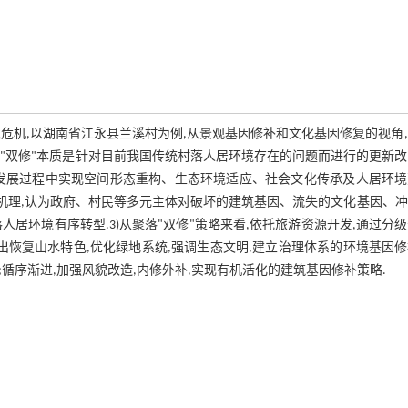
危机,以湖南省江永县兰溪村为例,从景观基因修补和文化基因修复的视角
聚落"双修"本质是针对目前我国传统村落人居环境存在的问题而进行的更新
转型发展过程中实现空间形态重构、生态环境适应、社会文化传承及人居环
展机理,认为政府、村民等多元主体对破坏的建筑基因、流失的文化基因、
居环境有序转型.3)从聚落"双修"策略来看,依托旅游资源开发,通过分
出恢复山水特色,优化绿地系统,强调生态文明,建立治理体系的环境基因
;循序渐进,加强风貌改造,内修外补,实现有机活化的建筑基因修补策略.