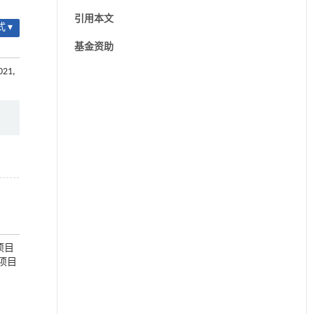
引用本文
 ▾
基金资助
021,
年项目
金项目