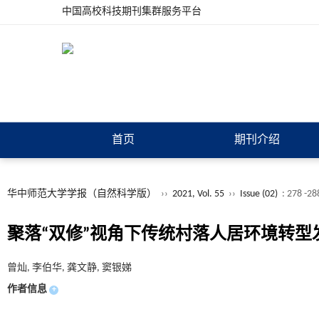
中国高校科技期刊集群服务平台
首页
期刊介绍
华中师范大学学报（自然科学版）
››
2021, Vol. 55
››
Issue (02)
: 278 -28
聚落“双修”视角下传统村落人居环境转
曾灿, 李伯华, 龚文静, 窦银娣
作者信息
+