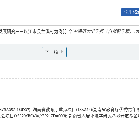
引用格式
型发展研究——以江永县兰溪村为例[J].
华中师范大学学报（自然科学版）
, 2
下一篇
8YBA052,18JD07); 湖南省教育厅重点项目(18A334);湖南省教育厅优秀青
会项目(XSP20YBC406,XSP21ZDA003); 湖南省人居环境学研究基地开放基