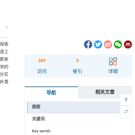
,探索
改造工
境更新
269
0
冲突的
访问
被引
详细
级分区
修补策
相关文章
导航
摘要
关键词
Key words