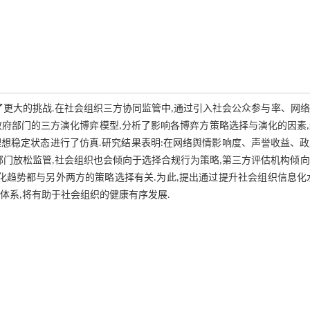
了更大的挑战.在社会组织三方协同监管中,通过引入社会公众参与率、网
府部门的三方演化博弈模型,分析了影响各博弈方策略选择与演化的因素
的理想稳定状态进行了仿真.研究结果表明:在网络舆情影响度、声誉收益、
部门放松监管,社会组织也会倾向于选择合规行为策略,第三方评估机构倾
化趋势都与另外两方的策略选择有关.为此,提出通过提升社会组织信息化
体系,将有助于社会组织的健康有序发展.