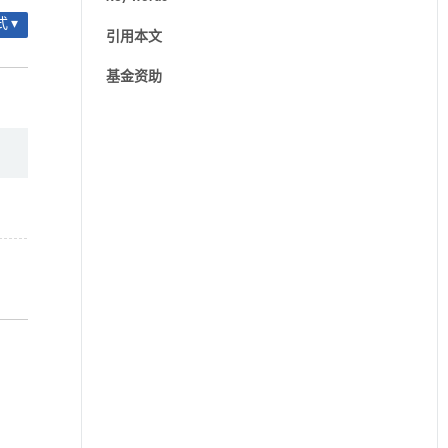
 ▾
引用本文
基金资助