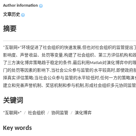
Author information
+
文章历史
+
摘要
"互联网+"环境促进了社会组织的快速发展,但也对社会组织的监管提出
影响度、声誉收益、处罚等变量,构建了社会组织、第三方评估机构和政
了三方演化博弈策略趋于稳定的条件,最后利用Matlab对演化博弈中
门的处罚等因素的影响下,当社会公众参与监管的水平较高时,即使政府
择真实评估策略;当社会公众参与监管的水平较低时,任何一方的策略演
建立和完善声誉机制、奖惩机制和参与机制,形成社会组织多元协同监管
关键词
“互联网+”
/
社会组织
/
协同监管
/
演化博弈
Key words