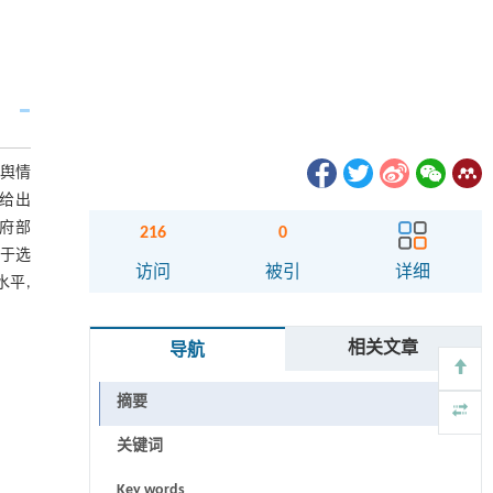
络舆情
,给出
政府部
216
0
向于选
访问
被引
详细
水平,
相关文章
导航
摘要
关键词
Key words