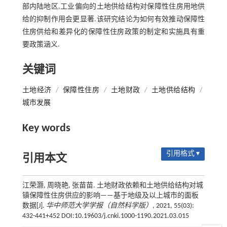
部内陆地区,工业偏向的土地供给结构对保障性住房用地供
给的抑制作用会更显著.该研究结论为如何有效推动保障性
住房供给和差异化的保障性住房政策的制定和实施具有重
要政策涵义.
关键词
土地经济
/
保障性住房
/
土地财政
/
土地供给结构
/
城市发展
Key words
引用格式 ▾
引用本文
江荣灏, 周晓艳, 张苗苗. 土地财政依赖和土地供给结构对城
镇保障性住房供应的影响——基于地级及以上城市的面板
数据[J].
华中师范大学学报（自然科学版）
, 2021, 55(03):
432-441+452 DOI:10.19603/j.cnki.1000-1190.2021.03.015