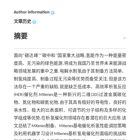
Author information
+
文章历史
+
摘要
面向"碳达峰""碳中和"国家重大战略,氢能作为一种能量密
度高、无污染的绿色能源,将成为我国乃至世界未来能源战
略领域发展的重中之重.电解水制氢由于其制备方法简单、
制氢纯度高、制备过程无污染等优势而备受关注,但是该方
法存在一个严重的缺陷,就是缺乏低成本、高效率析氢反应
(HER)催化剂.MXenes是一种新兴的二维(2D)过渡金属碳化
物、氮化物和碳氮化物,由于其具有极好的导电性、良好的
亲水性、极大的比表面积、可调节的分子结构及多样的化
学组成等优势,在析氢催化剂领域存在着潜在的巨大应用.该
文总结了MXenes制备、MXenes基电催化析氢性能调控策略
及利用机器学习设计MXenes基析氢电催化剂面临的挑战和