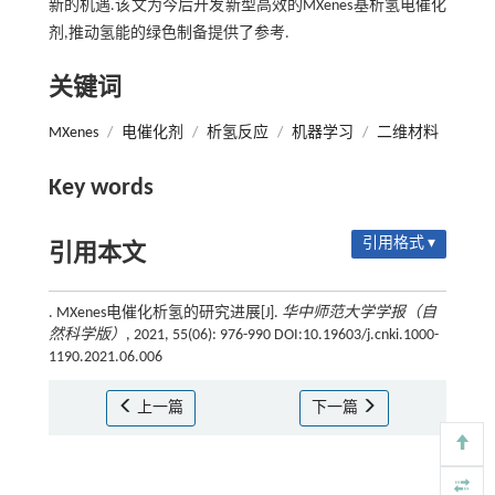
新的机遇.该文为今后开发新型高效的MXenes基析氢电催化
剂,推动氢能的绿色制备提供了参考.
关键词
MXenes
/
电催化剂
/
析氢反应
/
机器学习
/
二维材料
Key words
引用格式 ▾
引用本文
. MXenes电催化析氢的研究进展[J].
华中师范大学学报（自
然科学版）
, 2021, 55(06): 976-990 DOI:10.19603/j.cnki.1000-
1190.2021.06.006
上一篇
下一篇