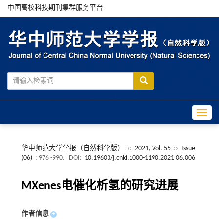
中国高校科技期刊集群服务平台
Toggle
华中师范大学学报（自然科学版）
››
2021, Vol. 55
››
Issue
(06)
: 976 -990.
DOI:
10.19603/j.cnki.1000-1190.2021.06.006
MXenes电催化析氢的研究进展
作者信息
+