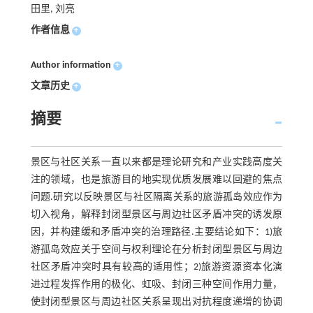
田里, 刘亮
作者信息
+
Author information
+
文章历史
+
摘要
景区与社区关系一直以来都是理论研究和产业实践高度关
注的领域，也是旅游目的地实现优质发展难以回避的焦点
问题.研究以反映景区与社区隔离关系的旅游孤岛效应作为
切入视角，解释封闭型景区与周边社区矛盾冲突的诱发原
因，并构建缓和矛盾冲突的治理路径.主要结论如下：1)旅
游孤岛效应关于空间与权利理论在分析封闭型景区与周边
社区矛盾冲突时具有较高的适用性；2)旅游资源资本化演
进过程发挥作用的极化、虹吸、封闭三种空间作用力量，
使封闭型景区与周边社区关系呈现出对抗程度递增的协调