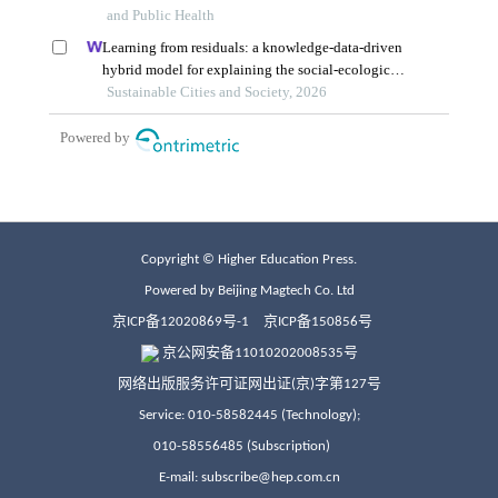
Copyright © Higher Education Press.
Powered by Beijing Magtech Co. Ltd
京ICP备12020869号-1
京ICP备150856号
京公网安备11010202008535号
网络出版服务许可证网出证(京)字第127号
Service: 010-58582445 (Technology);
010-58556485 (Subscription)
E-mail: subscribe@hep.com.cn