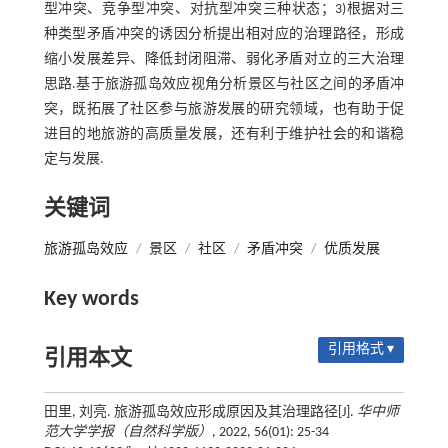
型冲突、竞争型冲突、对抗型冲突三种状态；3)根据对三
种类型矛盾冲突的诱因分析提出相对应的治理路径，形成
缩小发展差异、降低封闭阻滞、弱化矛盾对立的三大治理
思路.基于旅游孤岛效应视角分析景区与社区之间的矛盾冲
突，既拓展了社区参与旅游发展的研究领域，也有助于促
进目的地旅游的高质量发展，还有利于维护社会的和谐稳
定与发展.
关键词
旅游孤岛效应
/
景区
/
社区
/
矛盾冲突
/
优质发展
Key words
引用格式 ▾
引用本文
田里, 刘亮. 旅游孤岛效应形成原因及其治理路径[J].
华中师
范大学学报（自然科学版）
, 2022, 56(01): 25-34