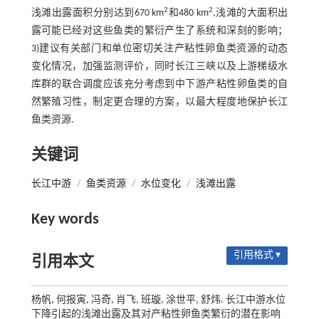
2
2
浅滩出露面积分别达到670 km
和480 km
,浅滩的大面积出
露可能已经对这些鱼类的繁衍产生了系统和深刻的影响；
3)建议有关部门和单位密切关注产粘性卵鱼类资源的动态
变化情况，加强监测评价，同时长江三峡以及上游梯级水
库群的联合调度应该充分考虑到中下游产粘性卵鱼类的自
然繁殖习性，制定更合理的方案，以最大程度地保护长江
鱼类资源.
关键词
长江中游
/
鱼类资源
/
水位变化
/
浅滩出露
Key words
引用格式 ▾
引用本文
杨帆, 何报寅, 冯奇, 肖飞, 班璇, 涂世平, 舒炜. 长江中游水位
下降引起的浅滩出露及其对产粘性卵鱼类繁衍的潜在影响