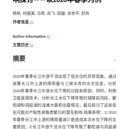
响探讨——以2020年春季为例
杨帆, 何报寅, 冯奇, 肖飞, 班璇, 涂世平, 舒炜
作者信息
+
Author information
+
文章历史
+
摘要
2020年春季长江中游干流出现了低水位的异常现象，通过
收集长江中上游的降雨量与三峡水库的水文信息，分析
2020年春季长江中游水位下降的过程和原因；同时，利用
卫星遥感技术，分析长江水位下降导致的城陵矶河段、鄱
阳湖和洞庭湖的浅滩大面积出露情况；最后探讨了这些变
化可能对产粘性卵鱼类繁衍的潜在影响.结果表明：1) 2020
年春季长江中上游的降雨量减少是造成本次水位下降的主
要原因；2)长江中游干流水位下降导致了鄱阳湖与洞庭湖