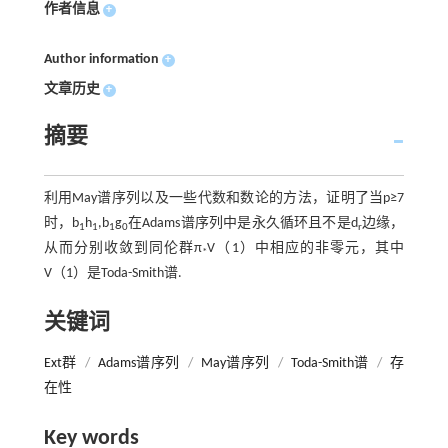
作者信息
+
Author information
+
文章历史
+
摘要
利用May谱序列以及一些代数和数论的方法，证明了当p≥7
时，b
h
,b
g
在Adams谱序列中是永久循环且不是d
边缘，
1
1
1
0
r
从而分别收敛到同伦群π
V（1）中相应的非零元，其中
*
V（1）是Toda-Smith谱.
关键词
Ext群
/
Adams谱序列
/
May谱序列
/
Toda-Smith谱
/
存
在性
Key words