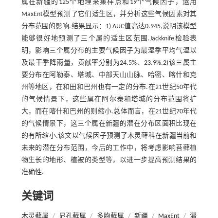
属在新疆的125个地理采集样点和19个气候因子，运用
MaxEnt模型预测了它们适生区，并分析这些气候因素对其
分布范围的影响.结果显示：1) AUC值高达0.945,说明该模型
能够很好地预测了三个属的适生区范围.Jackknife检验表
明，影响三个属分布的主要气候因子为最湿季平均气温以
及最干季降雨量，贡献率分别为24.5%、23.9%.2)该三属主
要分布在阿勒泰、塔城、中部天山山脉、哈密、喀什和克
州等地区，在和田和巴州也有一定的分布.在21世纪50年代
的气候情景下，这些属在阿尔泰和塔城的分布范围将扩
大，而在喀什和巴州的则缩小.总体而言，在21世纪70年代
的气候情景下，这三个属在新疆的潜在分布区面积比现在
的有所缩小.该文以气候因子预测了木灵藓科在新疆当前和
未来的潜在分布范围，今后的工作中，将考虑影响苔藓植
物生长的地形、植被的类型等，以进一步提高预测结果的
准确性.
关键词
木灵藓属
/
显孔藓属
/
多胞藓属
/
新疆
/
MaxEnt
/
潜