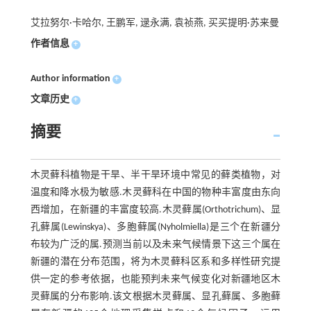
艾拉努尔·卡哈尔, 王鹏军, 逯永满, 袁祯燕, 买买提明·苏来曼
作者信息
+
Author information
+
文章历史
+
摘要
木灵藓科植物是干旱、半干旱环境中常见的藓类植物，对
温度和降水极为敏感.木灵藓科在中国的物种丰富度由东向
西增加，在新疆的丰富度较高.木灵藓属(Orthotrichum)、显
孔藓属(Lewinskya)、多胞藓属(Nyholmiella)是三个在新疆分
布较为广泛的属.预测当前以及未来气候情景下这三个属在
新疆的潜在分布范围，将为木灵藓科区系和多样性研究提
供一定的参考依据，也能预判未来气候变化对新疆地区木
灵藓属的分布影响.该文根据木灵藓属、显孔藓属、多胞藓