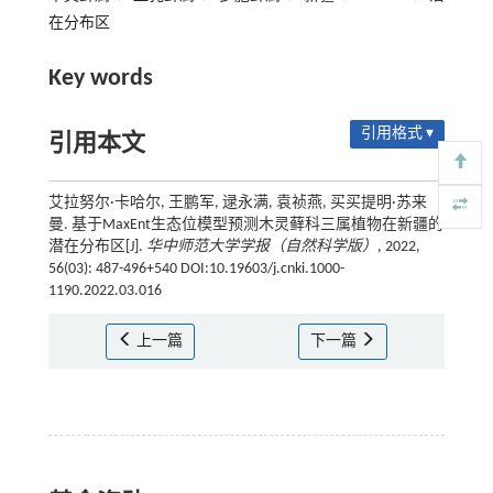
在分布区
Key words
引用格式 ▾
引用本文
艾拉努尔·卡哈尔, 王鹏军, 逯永满, 袁祯燕, 买买提明·苏来
曼. 基于MaxEnt生态位模型预测木灵藓科三属植物在新疆的
潜在分布区[J].
华中师范大学学报（自然科学版）
, 2022,
56(03): 487-496+540 DOI:10.19603/j.cnki.1000-
1190.2022.03.016
上一篇
下一篇