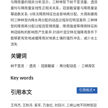
与降雨量的相关分析显示，三种林型下树干茎流量、透流
量均与降雨量呈线性正相关关系，冠层截留量与降雨量呈
幂函数关系. 3)场次降雨特征也会影响再分配，大雨和暴雨
时三种林型内降水再分配的动态过程存在明显差异.三种林
型的降雨再分配过程因受降雨量、降雨强度等降雨特征和
林冠结构的影响而产生差异.针阔叶混交林在强降雨条件下
能够更有效地减缓降雨对地表土壤的强烈冲击，减少水土
流失.
关键词
树干茎流
/
透流
/
冠层截留
/
再分配动态
/
三峡库区
Key words
引用格式 ▾
引用本文
王伟杰, 王秋月, 易军, 万金红, 刘目兴. 三峡山地不同林型冠