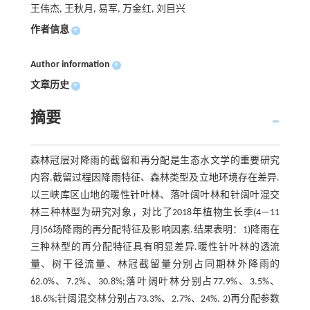
王伟杰, 王秋月, 易军, 万金红, 刘目兴
作者信息
+
Author information
+
文章历史
+
摘要
森林冠层对降雨的截留和再分配是生态水文学的重要研究
内容.截留过程因降雨特征、森林类型及立地环境存在差异.
以三峡库区山地的暖性针叶林、落叶阔叶林和针阔叶混交
林三种林型为研究对象，对比了2018年植物生长季(4—11
月)56场降雨的再分配特征及影响因素.结果表明：1)降雨在
三种林型的再分配特征具有明显差异.暖性针叶林的透流
量、树干径流量、林冠截留量分别占同期林外降雨的
62.0%、7.2%、30.8%;落叶阔叶林分别占77.9%、3.5%、
18.6%;针阔混交林分别占73.3%、2.7%、24%. 2)再分配参数