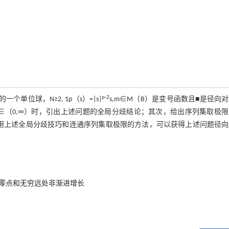
p-2
的一个单位球，N≥2, 1
p（s）=|s|
s,m∈M（B）是变号函数且■是径向
∈（0,∞）时，引出上述问题的全局分歧结论；其次，给出序列集取极
时，利用上述全局分歧技巧和连通序列集取极限的方法，可以获得上述问题径
零点和无穷远处非渐进增长