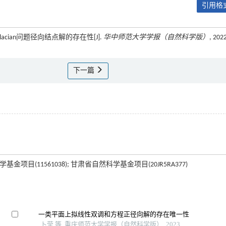
引用格式
cian问题径向结点解的存在性[J].
华中师范大学学报（自然科学版）
, 202
下一篇
项目(11561038); 甘肃省自然科学基金项目(20JR5RA377)