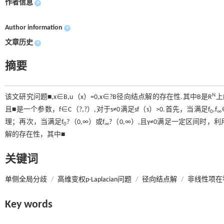
作者信息
+
Author information
+
文章历史
+
摘要
N
该文研究问题■,x∈B,u（x）=0,x∈?B径向结点解的存在性.其中B是R
上
且■是一个参数，f∈C（?,?）,对于s≠0满足sf（s）>0.首先，当满足f
,f
0
∞
理；再次，当满足f
?（0,∞）或f
?（0,∞）,且γ≠0满足一定区间
0
∞
解的存在性，其中■
关键词
单侧全局分歧
/
高维变权p-Laplacian问题
/
径向结点解
/
非线性项在
Key words