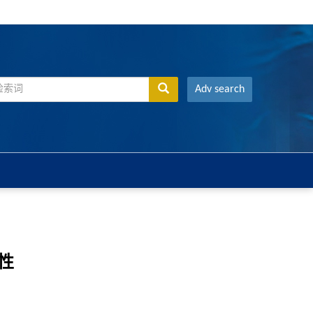
Adv search
性