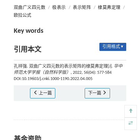
双曲广义四元数
/
极表示
/
表示矩阵
/
棣莫弗定理
/
欧拉公式
Key words
引用格式 ▾
引用本文
孔祥强. 双曲广义四元数的表示矩阵的棣莫弗定理[J].
华中
师范大学学报（自然科学版）
, 2022, 56(04): 577-584
DOI:10.19603/j.cnki.1000-1190.2022.04.005
上一篇
下一篇
基金资助