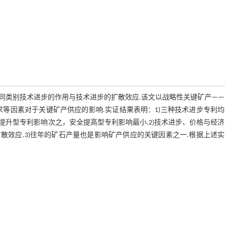
同类别技术进步的作用与技术进步的扩散效应.该文以战略性关键矿产——
求等因素对于关键矿产供应的影响.实证结果表明：1)三种技术进步专利
升型专利影响次之，安全提高型专利影响最小.2)技术进步、价格与经
效应.3)往年的矿石产量也是影响矿产供应的关键因素之一.根据上述