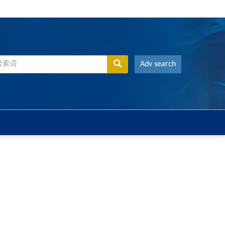
Adv search