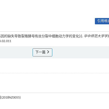
引用格式
uge1基因的缺失导致裂殖酵母有丝分裂中细胞动力学的变化[J].
华中师范大学学
3.02.011
下一篇
18NZ0055)