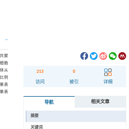
光共聚
Δ细胞
锤体从
213
0
的比例
访问
被引
详细
结果表
结果表
相关文章
导航
摘要
关键词