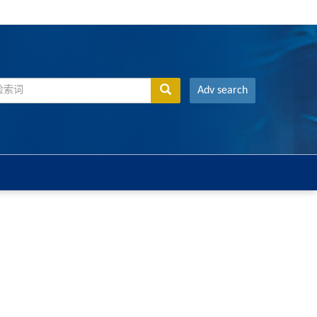
Adv search