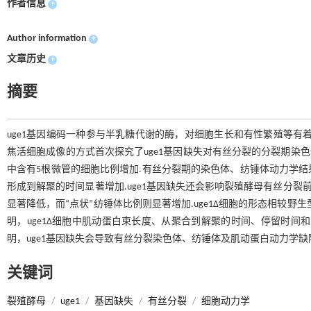
作者信息
+
Author information
+
文章历史
+
摘要
uge1基因编码一种参与半乳糖代谢的酶，对细胞生长和有性繁殖等有着重要作用.该
焦活细胞成像的方式首次探究了uge1基因缺失对有丝分裂的分裂期染色
中含有5根微管的细胞比例增加.有丝分裂期的染色体、纺锤体动力学结
形成到解聚的时间显著增加.uge1基因缺失还会影响裂殖酵母有丝分裂前
显著降低，而“点状”纺锤体比例则显著增加.uge1Δ细胞的形态相较
明，uge1Δ细胞中肌动蛋白束长度、从聚合到解聚的时间、停留时间
明，uge1基因缺失会导致有丝分裂染色体、纺锤体及肌动蛋白动力学缺
关键词
裂殖酵母
/
uge1
/
基因缺失
/
有丝分裂
/
细胞动力学