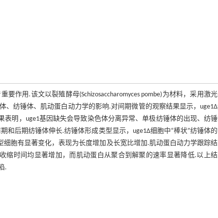
文以裂殖酵母(Schizosaccharomyces pombe)为材料，采用激
体、纺锤体、肌动蛋白动力学的影响.对间期微管的观察结果显示，uge1
果表明，uge1基因缺失会导致染色体分离异常、单极纺锤体的出现、纺
期和后期纺锤体伸长.纺锤体形成类型显示，uge1Δ细胞中“棒状”纺锤体
野生型细胞有显著变化，表现为长度增加及长宽比增加.肌动蛋白动力学跟踪
和收缩时间均显著增加，而肌动蛋白从聚合到解聚的速率显著降低.以上
陷.