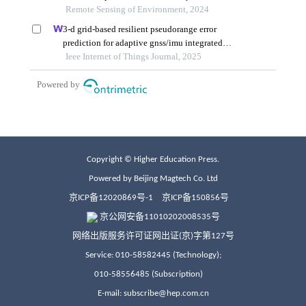
Copyright © Higher Education Press.
Powered by Beijing Magtech Co. Ltd
京ICP备12020869号-1
京ICP备150856号
京公网安备11010202008535号
网络出版服务许可证网出证(京)字第127号
Service: 010-58582445 (Technology);
010-58556485 (Subscription)
E-mail: subscribe@hep.com.cn