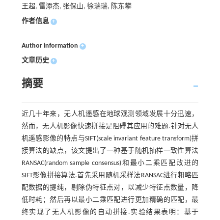
王超, 雷添杰, 张保山, 徐瑞瑞, 陈东攀
作者信息
+
Author information
+
文章历史
+
摘要
近几十年来，无人机遥感在地球观测领域发展十分迅速，
然而，无人机影像快速拼接是阻碍其应用的难题.针对无人
机遥感影像的特点与SIFT(scale invariant feature transform)拼
接算法的缺点，该文提出了一种基于随机抽样一致性算法
RANSAC(random sample consensus)和最小二乘匹配改进的
SIFT影像拼接算法.首先采用随机采样法RANSAC进行粗略匹
配数据的提纯，剔除伪特征点对，以减少特征点数量，降
低时耗；然后再以最小二乘匹配进行更加精确的匹配，最
终实现了无人机影像的自动拼接.实验结果表明：基于