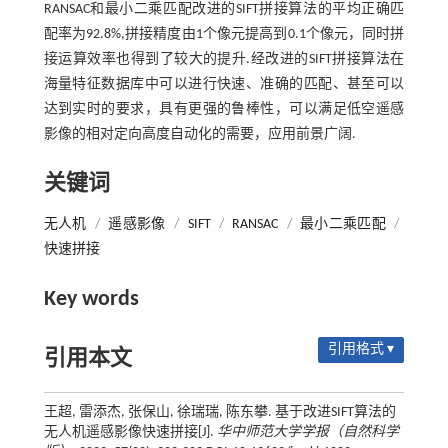
RANSAC和最小二乘匹配改进的SIFT拼接算法的平均正确匹
配率为92.8%,拼接精度由1个像元提高到0.1个像元，同时拼
接运算效率也得到了较大的提升.经改进的SIFT拼接算法在
海量特征数据库中可以进行快速、准确的匹配、甚至可以
达到实时的要求，具有更强的鲁棒性，可以满足低空遥感
影像的相对定向高度自动化的需要，应用前景广阔.
关键词
无人机
/
遥感影像
/
SIFT
/
RANSAC
/
最小二乘匹配
/
快速拼接
Key words
引用格式 ▾
引用本文
王超, 雷添杰, 张保山, 徐瑞瑞, 陈东攀. 基于改进SIFT算法的
无人机遥感影像快速拼接[J].
华中师范大学学报（自然科学