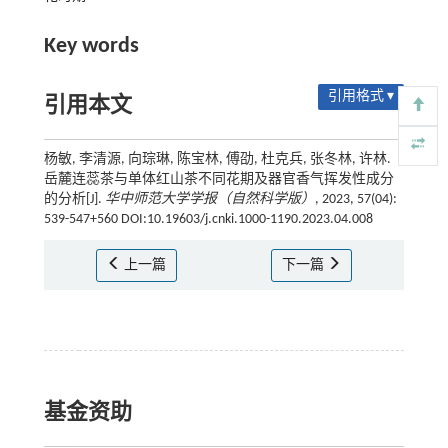
Key words
引用格式 ▾
引用本文
杨敏, 李清源, 向琮琳, 陈宝林, 傅劭, 杜克兵, 张冬林, 许林.
岳麓连蕊茶与单体红山茶不同花期及器官香气挥发性成分
的分析[J].
华中师范大学学报（自然科学版）
, 2023, 57(04):
539-547+560 DOI:10.19603/j.cnki.1000-1190.2023.04.008
上一篇
下一篇
基金资助