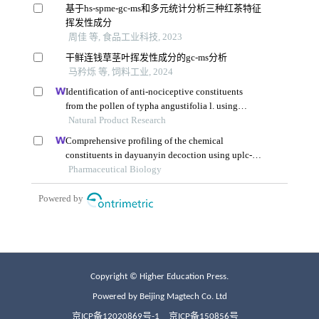
Copyright © Higher Education Press.
Powered by Beijing Magtech Co. Ltd
京ICP备12020869号-1
京ICP备150856号