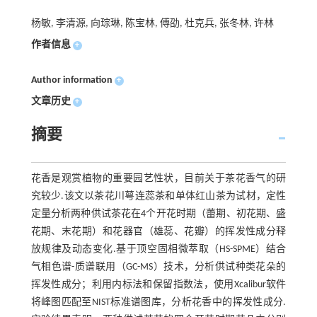
杨敏, 李清源, 向琮琳, 陈宝林, 傅劭, 杜克兵, 张冬林, 许林
作者信息
+
Author information
+
文章历史
+
摘要
花香是观赏植物的重要园艺性状，目前关于茶花香气的研
究较少.该文以茶花川萼连蕊茶和单体红山茶为试材，定性
定量分析两种供试茶花在4个开花时期（蕾期、初花期、盛
花期、末花期）和花器官（雄蕊、花瓣）的挥发性成分释
放规律及动态变化.基于顶空固相微萃取（HS-SPME）结合
气相色谱-质谱联用（GC-MS）技术，分析供试种类花朵的
挥发性成分；利用内标法和保留指数法，使用Xcalibur软件
将峰图匹配至NIST标准谱图库，分析花香中的挥发性成分.