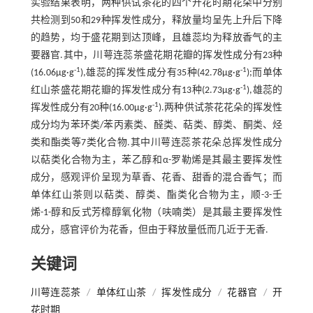
实验结果表明，两种供试茶花的四个开花时期花朵中分别
共检测到50和29种挥发性成分，释放量均呈先上升后下降
的趋势，均于盛花期到达顶峰，且雄蕊均为释放香气的主
要器官.其中，川萼连蕊茶盛花期花瓣的挥发性成分有23种
-1
-1
(16.06μg·g
),雄蕊的挥发性成分有35种(42.78μg·g
);而单体
-1
红山茶盛花期花瓣的挥发性成分有13种(2.73μg·g
),雄蕊的
-1
挥发性成分有20种(16.00μg·g
).两种供试茶花花朵的挥发性
成分均为苯环类/苯丙素类、醛类、萜类、醇类、酮类、烃
类和酯类等7类化合物.其中川萼连蕊茶花朵总挥发性成分
以萜类化合物为主，苯乙醇和α-罗勒烯是其最主要挥发性
成分，感观评价呈现为草香、花香、甜香的混合香气；而
单体红山茶则以萜类、醇类、酯类化合物为主，顺-3-壬
烯-1-醇和反式芳樟醇氧化物（呋喃类）是其最主要挥发性
成分，感官评价为花香，但由于释放量低而几近于无香.
关键词
川萼连蕊茶
/
单体红山茶
/
挥发性成分
/
花器官
/
开
花时期