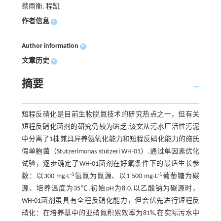
蔡雨衡, 程凯
作者信息
+
Author information
+
文章历史
+
摘要
短程反硝化是目前生物脱氮技术的研究热点之一，但有关
短程反硝化菌剂的研究仍较为匮乏.该文从污水厂活性污泥
中分离了1株兼具异养氨氧化能力和短程反硝化能力的施氏
假单胞菌（Stutzerimonas stutzeri WH-01）.通过单因素优化
试验，逐步确定了WH-01菌剂在好氧条件下的最适生长参
-1
-1
数：以300 mg·L
氨氮为氮源、以1 500 mg·L
葡萄糖为碳
源、培养温度为35℃,初始pH为8.0.以乙酸钠为碳源时，
WH-01菌剂虽具有全程反硝化能力，但会优先进行短程反
硝化：在培养基中的亚硝氮积累效率为81%,在实际污水中