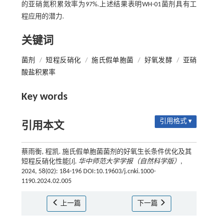
的亚硝氮积累效率为97%.上述结果表明WH-01菌剂具有工
程应用的潜力.
关键词
菌剂
/
短程反硝化
/
施氏假单胞菌
/
好氧发酵
/
亚硝
酸盐积累率
Key words
引用格式 ▾
引用本文
蔡雨衡, 程凯. 施氏假单胞菌菌剂的好氧生长条件优化及其
短程反硝化性能[J].
华中师范大学学报（自然科学版）
,
2024, 58(02): 184-196 DOI:10.19603/j.cnki.1000-
1190.2024.02.005
上一篇
下一篇