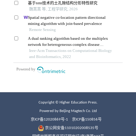
Copyright © Higher Education Press.
Powered by Beijing Magtech Co. Ltd
京ICP备12020869号-1
京ICP备150856号
京公网安备11010202008535号