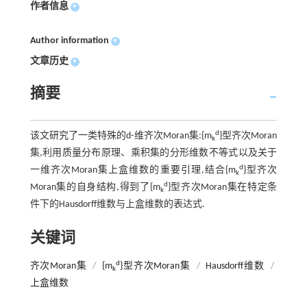
作者信息
+
Author information
+
文章历史
+
摘要
d
该文研究了一类特殊的d-维齐次Moran集:{m
}型齐次Moran
k
集,利用质量分布原理、乘积集的分形维数不等式以及关于
d
一维齐次Moran集上盒维数的重要引理,结合{m
}型齐次
k
d
Moran集的自身结构,得到了{m
}型齐次Moran集在特定条
k
件下的Hausdorff维数与上盒维数的表达式.
关键词
d
齐次Moran集
/
{m
}型齐次Moran集
/
Hausdorff维数
/
k
上盒维数