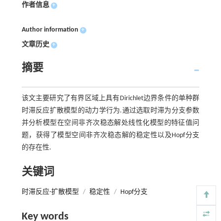
作者信息
+
Author information
+
文章历史
+
摘要
该文主要研究了有界区域上具有Dirichlet边界条件的单种群
时滞反应扩散模型的动力学行为.通过选取时滞为分支参数
并分析模型在空间非齐次稳态解处线性化模型的特征值问
题，获得了模型空间非齐次稳态解的稳定性以及Hopf分支
的存在性.
关键词
时滞反应-扩散模型
/
稳定性
/
Hopf分支
Key words