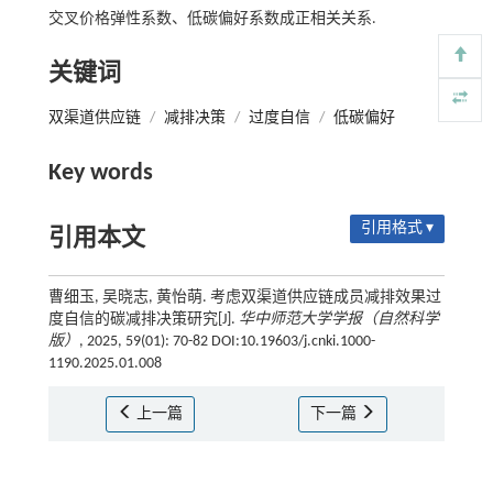
交叉价格弹性系数、低碳偏好系数成正相关关系.
关键词
双渠道供应链
/
减排决策
/
过度自信
/
低碳偏好
Key words
引用格式 ▾
引用本文
曹细玉, 吴晓志, 黄怡萌. 考虑双渠道供应链成员减排效果过
度自信的碳减排决策研究[J].
华中师范大学学报（自然科学
版）
, 2025, 59(01): 70-82 DOI:10.19603/j.cnki.1000-
1190.2025.01.008
上一篇
下一篇