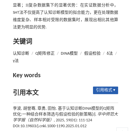
显著；3)复杂数据集下的显著优势：在实证数据分析中，
SHT法不仅提高了认知诊断模型的拟合能力，更在处理数据
维度复杂、样本相对受限的数据集时，展现出相比其他算
法更为明显的优势.
关键词
认知诊断
/
Q矩阵修正
/
DINA模型
/
假设检验
/
δ法
/
γ法
Key words
引用格式 ▾
引用本文
李波, 胡誉骞, 章勇, 田怡. 基于认知诊断DINA模型的Q矩阵
优化:一种结合样本筛选与假设检验的新策略[J].
华中师范大
学学报（自然科学版）
, 2025, 59(01): 111-124
DOI:10.19603/j.cnki.1000-1190.2025.01.012