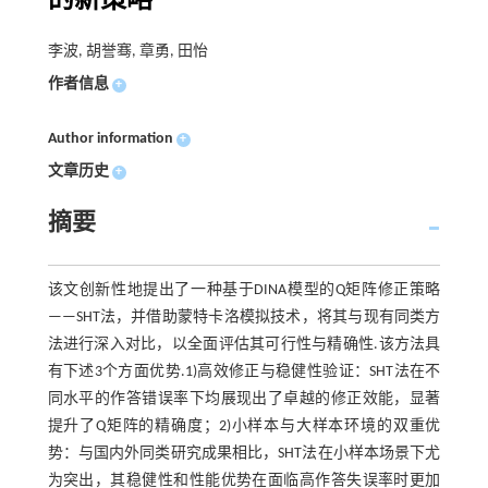
的新策略
李波, 胡誉骞, 章勇, 田怡
作者信息
+
Author information
+
文章历史
+
摘要
该文创新性地提出了一种基于DINA模型的Q矩阵修正策略
——SHT法，并借助蒙特卡洛模拟技术，将其与现有同类方
法进行深入对比，以全面评估其可行性与精确性.该方法具
有下述3个方面优势.1)高效修正与稳健性验证：SHT法在不
同水平的作答错误率下均展现出了卓越的修正效能，显著
提升了Q矩阵的精确度；2)小样本与大样本环境的双重优
势：与国内外同类研究成果相比，SHT法在小样本场景下尤
为突出，其稳健性和性能优势在面临高作答失误率时更加