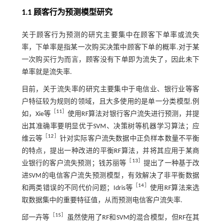
1.1 顾客行为预测模型研究
关于顾客行为预测的研究主要集中在顾客下单率或流失
率，下单率是指某一次购买决策中顾客下单的概率.对于某
一次购买行为而言，顾客没有下单即为流失了，因此未下
单率就是流失率.
目前，关于流失率的研究主要集中于电信业、银行业等客
户特征较为规则的领域，且大多使用的是单一分类模型.例
［
11
］
如，Xie等
使用RF算法对银行客户流失进行预测，并提
出其准确率要明显优于SVM、决策树等机器学习算法；应
［
12
］
维云等
针对实际客户流失数据中正负样本数量不平衡
的特点，提出一种改进的平衡RF算法，并将其应用于某商
［
13
］
业银行的客户流失预测；钱苏丽等
提出了一种基于改
进SVM的电信客户流失预测模型，有效解决了非平衡数据
［
14
］
和两类错误的不同代价问题；Idris等
使用RF算法来选
取数据集中的重要特征值，从而预测电信客户流失率.
［
15
］
邱一卉等
虽然使用了RF和SVM的混合模型，但RF在其