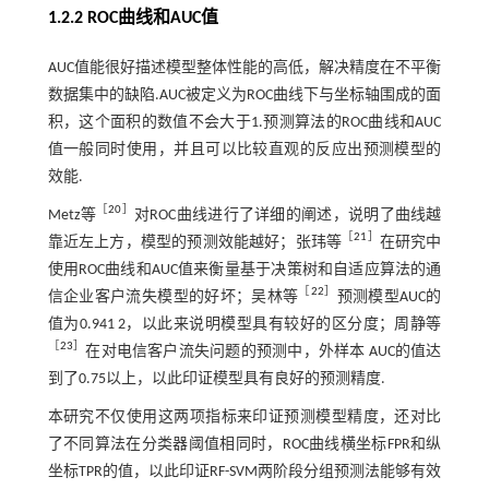
1.2.2 ROC曲线和AUC值
AUC值能很好描述模型整体性能的高低，解决精度在不平衡
数据集中的缺陷.AUC被定义为ROC曲线下与坐标轴围成的面
积，这个面积的数值不会大于1.预测算法的ROC曲线和AUC
值一般同时使用，并且可以比较直观的反应出预测模型的
效能.
［
20
］
Metz等
对ROC曲线进行了详细的阐述，说明了曲线越
［
21
］
靠近左上方，模型的预测效能越好；张玮等
在研究中
使用ROC曲线和AUC值来衡量基于决策树和自适应算法的通
［
22
］
信企业客户流失模型的好坏；吴林等
预测模型AUC的
值为0.941 2，以此来说明模型具有较好的区分度；周静等
［
23
］
在对电信客户流失问题的预测中，外样本 AUC的值达
到了0.75以上，以此印证模型具有良好的预测精度.
本研究不仅使用这两项指标来印证预测模型精度，还对比
了不同算法在分类器阈值相同时，ROC曲线横坐标FPR和纵
坐标TPR的值，以此印证RF-SVM两阶段分组预测法能够有效