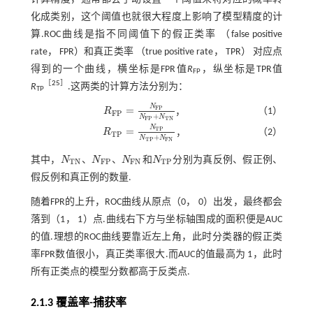
化成类别，这个阈值也就很大程度上影响了模型精度的计
算.ROC曲线是指不同阈值下的假正类率 （false positive
rate， FPR）和真正类率 （true positive rate， TPR） 对应点
得到的一个曲线，横坐标是FPR值
R
，纵坐标是TPR值
FP
［
25
］
R
.这两类的计算方法分别为：
TP
N
=
F
P
（1）
R
，
R
F
P
=
N
F
P
N
F
P
+
N
T
N
F
P
+
N
N
F
P
T
N
N
=
T
P
（2）
R
，
R
T
P
=
N
T
P
N
T
P
+
N
F
N
T
P
+
N
N
T
P
F
N
其中，
N
、
N
、
N
和
N
分别为真反例、假正例、
N
T
N
N
F
P
N
F
N
N
T
P
T
N
F
P
F
N
T
P
假反例和真正例的数量.
随着FPR的上升，ROC曲线从原点（0， 0）出发，最终都会
落到（1， 1）点.曲线右下方与坐标轴围成的面积便是AUC
的值.理想的ROC曲线要靠近左上角，此时分类器的假正类
率FPR数值很小，真正类率很大.而AUC的值最高为 1，此时
所有正类点的模型分数都高于反类点.
2.1.3 覆盖率-捕获率