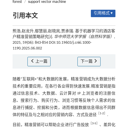
forest
/
support vector machine
引用格式 ▾
引用本文
熊浩,赵龙升,鄢慧丽,赵晓岚,贾承瑞. 基于机器学习的酒店客
户精准营销策略研究[J].
华中师范大学学报（自然科学版）
,
2025, 59(06): 843-854 DOI:10.19603/j.cnki.1000-
1190.2025.06.002
上一篇
下一篇
随着“互联网+”和大数据的发展，精准营销成为大数据分析
技术的重要应用，在各行各业得到快速发展.精准营销是指
通过信息技术、大数据、云计算对 IP 上浏览者的注册信
息、搜索行为、购买行为、浏览习惯等反映个人需求的信
息进行捕捉、挖掘和分类，进而根据数据信息得出不同群
［
1
-
2
］
体的特征及与之相对应的营销内容、方式及途径
.
［
3
-
5
］
目前，精准营销可以帮助企业进行广告投放
、差异化