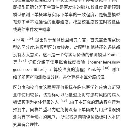
指模型能够正确区分下单发生高概率个体与低概率个体，
即模型正确分类下单事件是否发生的能力.校准度是指预测
模型预测下单概率与实际下单率的一致程度，是衡量模型
预测下单率准确性的重要维度，模型校准度较差时将低估
或高估事件发生概率.
［
16
］
Alba等
提出对于预测模型研究而言，首先需要考察模
型的区分度.若模型区分度较差，对模型其他特征的评估都
没有太大意义，这不是一个有实际价值的预测模型.Kramer
［
17
］
等
详细介绍了使用拟合优度检验（hosmer-lemeshow
［
18
］
goodness of fit test）计算校准度的流程；Yaniv等
则介
绍了如何将预测数据分组，并计算样本区分度的值.
区分度和校准度这两项评价指标在临床医学的疾病诊断预
测中使用较多，该指标可以尽量避免将有患病风险的病人
［
19
］
错误预测为身体健康的人
.由于本研究的酒店客户行为
预测中，同样希望尽力避免将没有下单倾向的用户错误预
测为有下单倾向的用户， 所以将这两项评价指标引入本研
究具有合理性.