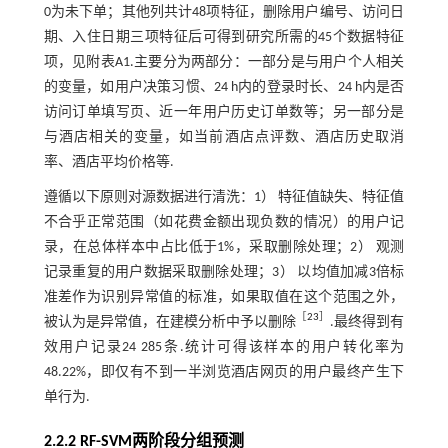
0为未下单；其他列共计48项特征，删除用户编号、访问日
期、入住日期三项特征后可得到研究所需的45个数据特征
项，见附表A1.主要分为两部分：一部分是与用户个人相关
的变量，如用户决策习惯、24 h内的登录时长、24 h内是否
访问订单填写页、近一年用户历史订单数等；另一部分是
与酒店相关的变量，如当前酒店点评数、酒店历史取消
率、酒店平均价格等.
遵循以下原则对源数据进行清洗：1） 特征值缺失、特征值
不合乎正常范围（如花费金额出现负数的情况）的用户记
录，在总体样本中占比低于1%，采取删除处理；2） 观测
记录重复的用户数据采取删除处理；3） 以均值加减3倍标
准差作为识别异常值的标准，如果取值在这个范围之外，
［
23
］
被认为是异常值，在建模分析中予以删除
.最终得到有
效用户记录24 285条.统计可得该样本的用户转化率为
48.22%，即仅有不到一半浏览酒店网页的用户最终产生下
单行为.
2.2.2 RF-SVM两阶段分组预测