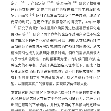
［
6
-
8
］
［
9
-
10
］
［
3
］
定价
、产品定制
等.Chen等
研究了根据用
户行为数据进行定位广告对广告媒体和广告主利润的影
［
5
］
响；Zhou等
证明了精准营销减少了广告浪费，增加了
商家的利润；在用户保护数据隐私的情况下，Acquisti等
［
6
］
研究了商家如何根据用户购买历史数据进行差异化定
［
8
］
价.Chen等
研究了两个竞争的企业在对用户定位不完全
精准情况下的差异化定价策略.可见，利用大数据进行精准
营销成为了未来的发展趋势.随着酒店预订的网络化，酒店
精准营销也成为发展趋势.很多时候，酒店的需求具有很大
的季节性和波动性，有时候客满为患，有时候门庭冷淡.这
种极大的不平衡，造成了某些酒店入住率低下，形成了很
多资源浪费.酒店的营销策略能够针对不同的需求情况，更
有针对性地制定相应的营销方案，对客户进行个性化促
销，从而提高客户的满意度，实现酒店价值最大化.
本文研究的酒店顾客下单预测也属于精准营销的重要分析
内容.通过酒店顾客在预定平台的顾客浏览行为，精准识别
出潜在顾客的下单倾向，并针对不同的下单倾向制定精准