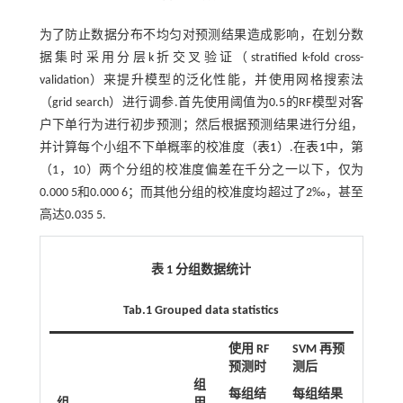
为了防止数据分布不均匀对预测结果造成影响，在划分数
据集时采用分层k折交叉验证（stratified k-fold cross-
validation）来提升模型的泛化性能，并使用网格搜索法
（grid search）进行调参.首先使用阈值为0.5的RF模型对客
户下单行为进行初步预测；然后根据预测结果进行分组，
并计算每个小组不下单概率的校准度（
表1
）.在
表1
中，第
（1，10）两个分组的校准度偏差在千分之一以下，仅为
0.000 5和0.000 6；而其他分组的校准度均超过了2‰，甚至
高达0.035 5.
表 1 分组数据统计
Tab.1 Grouped data statistics
使用 RF
SVM 再预
预测时
测后
组
每组结
每组结果