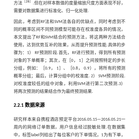
［
28
］
方法
.但在对样本数值的度量缩放尺度方面表现不好，
需要对数据集进行标准化、归一化处理.
因此，考虑到RF法和SVM法各自的优缺点，同时考虑到不
同的概率区间不同预测模型可能存在校准度各异的情况，
本文提出了RF和SVM结合的预测方法，将这两种方法结合
使用，达到优势互补的效果，从而提升预测性能.具体的步
骤为：1） RF预测阶段.首先，RF进行预测，得到所有预测
对象的下单概率；其次，在［0， 1］之间按照特定的步长
分组，例如：［0.9， 1］、［0.8， 0.9），将所有的预测
概率分组；最后，计算分组中的校准度. 2） SVM预测阶段.
对校准度较低的组中对象，利用SVM进行第二次预测.3）
将两次预测的结果结合作为最终预测结果.
2.2.1 数据来源
研究样本来自携程酒店预定平台2016.05.15—2016.05.21一
周内的网络订单数据，用户信息经过脱敏处理.在数据集
中，标签label列给出了每位客户的下单情况，1为有下单，