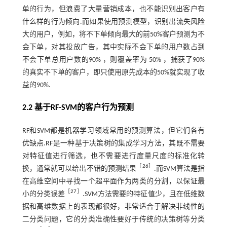
单的行为，但浪费了大量营销成本，也不能识别出客户有
什么样的行为倾向.而如果使用预测模型，识别出流失风险
大的用户，例如，将不下单倾向最大的前50%客户预测为不
会下单，对其投放广告，其中实际不会下单的用户数占到
不会下单总用户数的90% ，则覆盖率为 50% ，捕获了90%
的真实不下单的客户，即只使用原先成本的50%就实现了收
益的90%.
2.2 基于RF-SVM的客户行为预测
RF和SVM都是机器学习领域常用的预测算法，但它们各有
优缺点.RF是一种基于决策树的集成学习方法，其既不需要
对特征值进行筛选，也不需要进行度量尺度的标准化转
［
26
］
换，通常就可以给出不错的预测结果
.而SVM算法是指
在高维空间中寻找一个超平面作为两类的分割，以保证最
［
27
］
小的分类误差
.SVM方法需要的特征值少，且在低维数
据和高维数据上的表现都很好，非常适合于解决非线性的
二分类问题，它的分类准确性要好于传统的决策树等分类