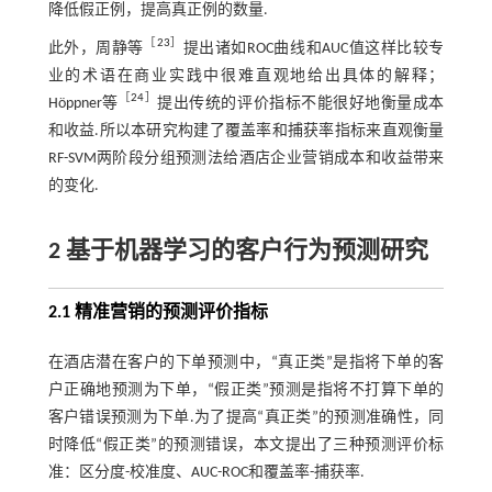
降低假正例，提高真正例的数量.
［
23
］
此外，周静等
提出诸如ROC曲线和AUC值这样比较专
业的术语在商业实践中很难直观地给出具体的解释；
［
24
］
Höppner等
提出传统的评价指标不能很好地衡量成本
和收益.所以本研究构建了覆盖率和捕获率指标来直观衡量
RF-SVM两阶段分组预测法给酒店企业营销成本和收益带来
的变化.
2 基于机器学习的客户行为预测研究
2.1 精准营销的预测评价指标
在酒店潜在客户的下单预测中，“真正类”是指将下单的客
户正确地预测为下单，“假正类”预测是指将不打算下单的
客户错误预测为下单.为了提高“真正类”的预测准确性，同
时降低“假正类”的预测错误，本文提出了三种预测评价标
准：区分度-校准度、AUC-ROC和覆盖率-捕获率.