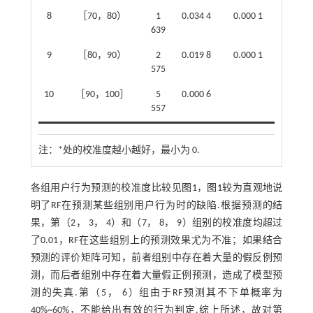
8
［70，80）
1
0.034 4
0.000 1
639
9
［80，90）
2
0.019 8
0.000 1
575
10
［90，100］
5
0.000 6
557
注：
*处的校准度越小越好，最小为 0.
各组用户行为预测的校准度比较见
图1
，
图1
较为直观地说
明了RF在预测某些组别用户行为时的缺陷.根据预测的结
果，第（2， 3， 4）和（7， 8， 9）组别的校准度均超过
了0.01，RF在这些组别上的预测效果尤为不准；如果结合
预测的评价矩阵可知，前者组别中存在着大量的假反例预
测，而后者组别中存在着大量假正例预测，造成了模型预
测的失真.第（5， 6）组由于RF预测其不下单概率为
40%~60%，不能给出有效的行为判定.综上所述，故对第