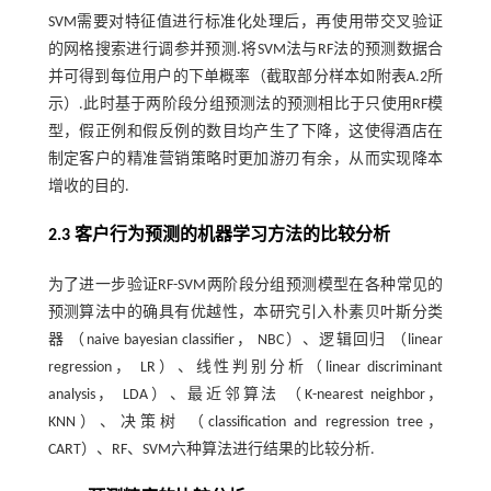
SVM需要对特征值进行标准化处理后，再使用带交叉验证
的网格搜索进行调参并预测.将SVM法与RF法的预测数据合
并可得到每位用户的下单概率（截取部分样本如附表A.2所
示）.此时基于两阶段分组预测法的预测相比于只使用RF模
型，假正例和假反例的数目均产生了下降，这使得酒店在
制定客户的精准营销策略时更加游刃有余，从而实现降本
增收的目的.
2.3 客户行为预测的机器学习方法的比较分析
为了进一步验证RF-SVM两阶段分组预测模型在各种常见的
预测算法中的确具有优越性，本研究引入朴素贝叶斯分类
器 （naive bayesian classifier， NBC）、逻辑回归 （linear
regression， LR）、线性判别分析（linear discriminant
analysis， LDA）、最近邻算法 （K-nearest neighbor，
KNN）、决策树 （classification and regression tree，
CART）、RF、SVM六种算法进行结果的比较分析.