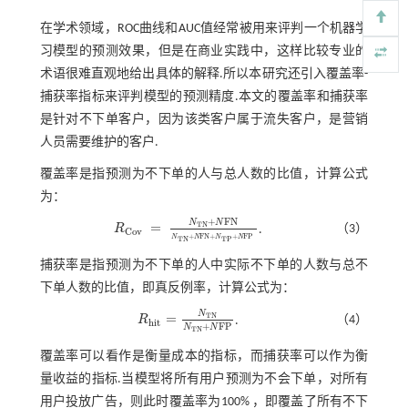
在学术领域，ROC曲线和AUC值经常被用来评判一个机器学
习模型的预测效果，但是在商业实践中，这样比较专业的
术语很难直观地给出具体的解释.所以本研究还引入覆盖率-
捕获率指标来评判模型的预测精度.本文的覆盖率和捕获率
是针对不下单客户，因为该类客户属于流失客户，是营销
人员需要维护的客户.
覆盖率是指预测为不下单的人与总人数的比值，计算公式
为：
+
F
N
N
N
=
T
N
（3）
R
.
R
C
o
v
=
N
T
N
+
N
F
N
N
T
N
+
N
F
N
+
N
T
P
+
N
F
P
C
o
v
+
F
N
+
+
F
P
N
N
N
N
T
N
T
P
捕获率是指预测为不下单的人中实际不下单的人数与总不
下单人数的比值，即真反例率，计算公式为：
N
=
T
N
（4）
R
.
R
h
i
t
=
N
T
N
N
T
N
+
N
F
P
h
i
t
+
F
P
N
N
T
N
覆盖率可以看作是衡量成本的指标，而捕获率可以作为衡
量收益的指标.当模型将所有用户预测为不会下单，对所有
用户投放广告，则此时覆盖率为100% ，即覆盖了所有不下