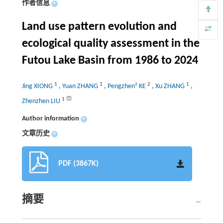
作者信息
+
Land use pattern evolution and
ecological quality assessment in the
Futou Lake Basin from 1986 to 2024
1
1
2
1
Jing XIONG
,
Yuan ZHANG
,
Pengzhen² KE
,
Xu ZHANG
,
1
Zhenzhen LIU
Author information
+
文章历史
+
PDF (3867K)
摘要