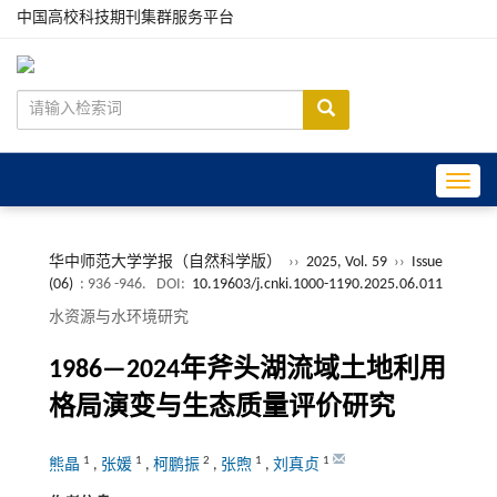
中国高校科技期刊集群服务平台
Toggle
华中师范大学学报（自然科学版）
››
2025, Vol. 59
››
Issue
(06)
: 936 -946.
DOI:
10.19603/j.cnki.1000-1190.2025.06.011
水资源与水环境研究
1986—2024年斧头湖流域土地利用
格局演变与生态质量评价研究
1
1
2
1
1
熊晶
,
张媛
,
柯鹏振
,
张煦
,
刘真贞