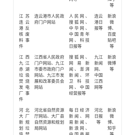
等
江苏
连云港市人民政
人民网、
连云
新浪
连云
府门户网站
搜狐网、
港日
微
港反
中华网、
报等
博、
核废
中国青年
百度
料事
网、科技
贴吧
件
日报等
等
江西
江西省人民政府
搜狐网、
九江
新浪
九江
门户网站、九江
网易新
新闻
微博
赤湖
市委市政府门户
闻、澎湃
网、
等
垃圾
网站、九江市发
新闻、环
中国
焚烧
展和改革委员会
卫科技
江西
发电
网站
网、中国
网等
厂事
经营报等
件
河北
河北省自然资源
每日经济
河北
新浪
大厂
厅网站、大厂县
新闻、网
日报
微
新规
自然资源和规划
易新闻、
等
博、
划垃
局网站
新浪网、
知乎
圾焚
中国商报
等