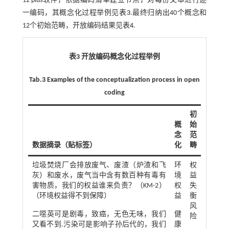
12 plus软件，依据编码清单建立节点，对每份文本进行逐
一编码，其概念化过程举例见
表3
.最终归纳出40个概念和
12个初始范畴，开放编码结果见
表4
.
表3 开放编码概念化过程举例
Tab.3 Examples of the conceptualization process in open
coding
初
概
始
念
范
数据摘录（贴标签）
化
畴
垃圾焚烧厂会排放废气、废渣（炉渣和飞
环
权
灰）和废水，废气当中含有数百种有毒有
境
益
害物质，我们的权益谁来负责？（KM-2）
权
失
（环境权益得不到保障）
益
衡
风
二噁英可是剧毒，致癌，无色无味，我们
健
险
又看不到.污染可是影响子孙后代的，我们
康