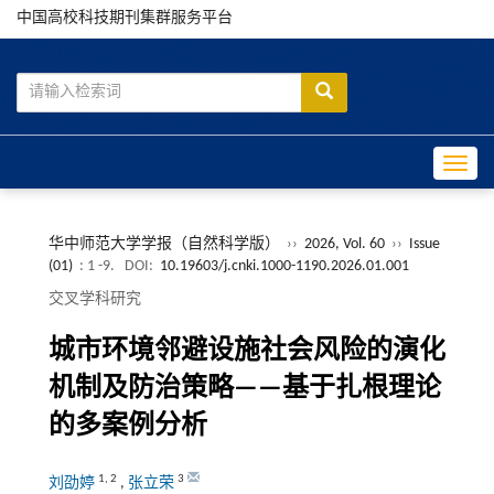
中国高校科技期刊集群服务平台
Toggle
华中师范大学学报（自然科学版）
››
2026, Vol. 60
››
Issue
(01)
: 1 -9.
DOI:
10.19603/j.cnki.1000-1190.2026.01.001
交叉学科研究
城市环境邻避设施社会风险的演化
机制及防治策略——基于扎根理论
的多案例分析
1
,
2
3
刘劭婷
,
张立荣