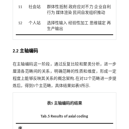
11
社会站
群体性抵制 政府应对不力 企业自利
行为 媒体渲染 民间自发组织推动
12
个人站
选择性输入 经验性加工 思维锚定 再
生产输出
2.2 主轴编码
在主轴编码这一阶段，通过反复比较和聚类分析，进一步
厘清各范畴间的关系，明确范畴的性质和维度，形成一定
程度上能够反映其关系的概念架构.在对12个范畴进一步提
炼后，得到5个主范畴，具体结果如
表5
所示.
表5 主轴编码的结果
Tab.5 Results of axial coding
序