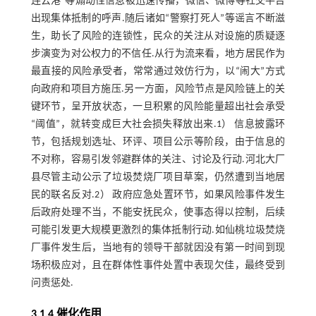
连云港”等煽动性信息被迅速传播，微信、微博等社交平台
出现集体抵制的呼声.随后诸如“警察打死人”等谣言不断滋
生，助长了风险的连锁性，民众的关注从对设施的质疑逐
步演变为对公权力的不信任.从行为流来看，地方居民作为
最直接的风险承受者，常常通过效仿行为，以“闹大”方式
向政府和项目方施压.另一方面，风险节点是风险链上的关
键环节，呈开放状态，一旦积累的风险能量超出社会承受
“阈值”，就转变成巨大社会损失释放出来.1） 信息披露环
节，包括规划选址、环评、项目公示等阶段，由于信息的
不对称，容易引发邻避群体的关注、讨论及行动.河北大厂
县尽管主动公示了垃圾焚烧厂项目草案，仍然遭到当地居
民的联名反对.2） 政府应急处置环节，如果风险事件发生
后政府处理不当，不能安抚民众，使事态得以控制，后续
可能引发更大规模更激烈的集体抵制行动.如仙桃垃圾焚烧
厂事件发生后，当地有的领导干部就因没有第一时间到现
场积极应对，且在群体性事件处置中表现欠佳，最终受到
问责惩处.
3.1.4 催化作用