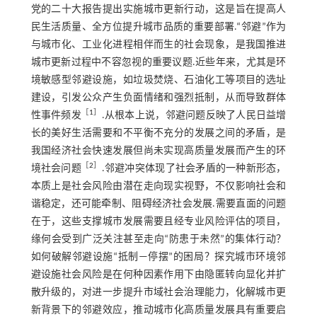
党的二十大报告提出实施城市更新行动，这是旨在提高人
民生活质量、全方位提升城市品质的重要部署.“邻避”作为
与城市化、工业化进程相伴而生的社会现象，是我国推进
城市更新过程中不容忽视的重要议题.近些年来，尤其是环
境敏感型邻避设施，如垃圾焚烧、石油化工等项目的选址
建设，引发公众产生负面情绪和强烈抵制，从而导致群体
［
1
］
性事件频发
.从根本上说，邻避问题反映了人民日益增
长的美好生活需要和不平衡不充分的发展之间的矛盾，是
我国经济社会快速发展但尚未实现高质量发展而产生的环
［
2
］
境社会问题
.邻避冲突体现了社会矛盾的一种新形态，
本质上是社会风险由潜在走向现实视野，不仅影响社会和
谐稳定，还可能牵制、阻碍经济社会发展.需要直面的问题
在于，这些支撑城市发展需要且经专业风险评估的项目，
缘何会受到广泛关注甚至走向“防患于未然”的集体行动？
如何破解邻避设施“抵制—停摆”的困局？探究城市环境邻
避设施社会风险是在何种因素作用下由隐匿转向显化并扩
散升级的，对进一步提升市域社会治理能力，化解城市更
新背景下的邻避效应，推动城市化高质量发展具有重要启