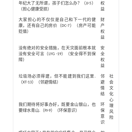
年纪大了无所谓，孩子们怎么办？（JJ-5）
权
（担心健康受损）
益
大家担心的不仅仅是自己和下一代的健
财
康，还有自己的房价（DC-7）（房产可能
产
贬值）
权
益
没有绝对的安全措施，在天灾面前根本就
安
没有安全可言（LYG -19）（安全得不到保
全
障）
权
益
垃圾场必须得建，但不能建到我们这里.
邻
社
（XT-13）（邻避情结）
避
会
情
文
结
化
心
我们期待将好事办好，既要金山银山，也
环
理
要绿水青山.（PJ-9）（环保意识）
保
风
意
险
识