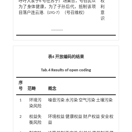
呼吁大家于6 号在苏宁广场集合，号召民众
权
为了身体健康，为了子孙后代，抵制该项
利
目落户连云港.（LYG-7）（号召维权）
意
识
…………
表4 开放编码的结果
Tab.4 Results of open coding
序
号
范畴
概念
1
环境污
噪音污染 水污染 空气污染 土壤污染
染风险
2
权益失
环境权益 健康权益 财产权益 安全权
衡风险
益