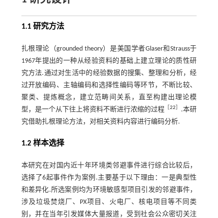
1.1 研究方法
扎根理论（grounded theory）是美国学者Glaser和Strauss于
1967年提出的一种从经验资料的基础上建立理论的质性研
究方法.通过对生活中的经验数据的搜集、整理和分析，经
过开放编码、主轴编码和选择性编码等环节，不断比较、
聚类、提炼概念，建立范畴间关系，直至构建出理论模
［
22
］
型，是一个从下往上将资料不断进行浓缩的过程
.本研
究借助扎根理论方法，对相关资料内容进行编码分析.
1.2 样本选择
本研究在对国内近十年环境类邻避事件进行综合比较后，
选择了6起事件作为案例.主要基于以下理由：一是典型性
和差异化.所选案例均为环境敏感型项目引发的邻避事件，
涉及垃圾焚烧厂、PX项目、火电厂、核电项目等不同类
别，并在当年引发媒体大量报道，受到社会公众密切关注