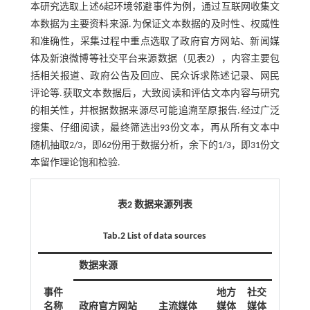
本研究选取上述6起环境邻避事件为例，通过互联网收集文
本数据为主要资料来源.为保证文本数据的及时性、权威性
和准确性，采集过程中重点选取了政府官方网站、新闻媒
体及新浪微博等社交平台来源数据（见
表2
），内容主要包
括相关报道、政府公告及回应、民众诉求陈述记录、网民
评论等.获取文本数据后，大致阅读和评估文本内容与研究
的相关性，并根据数据来源尽可能追溯至原报告.经过广泛
搜集、仔细阅读，最终筛选出93份文本，再从所有文本中
随机抽取2/3，即62份用于数据分析，余下的1/3，即31份文
本留作理论饱和检验.
表2 数据来源列表
Tab.2 List of data sources
数据来源
事件
地方
社交
名称
政府官方网站
主流媒体
媒体
媒体