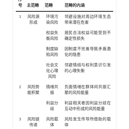
号
主范畴
范畴
范畴的内涵
1
风险源
环境污
邻避设施对周边环境生态
形成
染风险
带来潜在危害
权益失
居民合法权益可能受到不
衡风险
确定性损失
制度缺
因制度不完善导致矛盾激
陷风险
化的隐患
社会文
邻避情结与权利意识引发
化心理
的心理失衡
风险
2
风险势
情绪共
负面情绪在群体间共振汇
能积聚
振
聚的风险能量
利益分
利益相关者因利益分歧在
歧
互动中形成的风险能量
3
风险链
风险载
风险发生传导所借助的载
传递
体
体