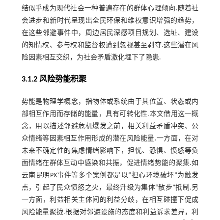
结似乎成为现代社会一种普遍存在的群体心理倾向.随着社
会进步和新时代呈现出全民环保和维权意识增强的趋势，
在这些邻避事件中，周边居民深感项目规划、选址、建设
的知情权、参与权和监督权遭到忽视甚至剥夺.这些潜在风
险因素相互交织，为社会矛盾激化埋下了隐患.
3.1.2 风险势能积聚
势能是物理学概念，指物体或系统由于其位置、状态或内
部相互作用而存储的能量，具有可转化性.本文借用这一概
念，用以描述邻避危机爆发之前，相关利益矛盾冲突、公
众情绪等因素相互作用形成的潜在风险能量.一方面，在对
未来不确定性的焦虑情绪影响下，担忧、恐惧、愤怒等负
面情绪在群体互动中感染和共振，促进情绪势能的聚集.如
云南昆明PX事件等多个案例都是以“担心环境破坏”为触发
点，引起了民众愤怒之火，最终升级为集体“散步”抵制.另
一方面，利益相关主体间的利益分歧，在相互碰撞下促成
风险能量聚拢.根据对邻避设施的态度和利益诉求差异，利