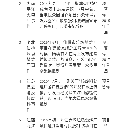
2
湖南
2014 年7 月，“平江拟建火电站”
项目
平江
成为网上热点话题，9月中旬，
暂
火电
当地民众因担心项目污染环境，
停，
厂事
发起签名和聚集抵制.县政府宣布
2015
件
暂停项目，县委书记辞职
年重
启
3
湖北
2016年6月，仙桃市垃圾焚烧厂
项目
仙桃
项目在建设完成总工程量70%的
暂
垃圾
时候，陆续有人在网上发布建设
停，
焚烧
垃圾焚烧厂的消息，引发市民强
2017
厂事
烈反对，舆情升温发酵，众多民
年重
件
众聚集抵制
启
4
江苏
2016年7月，一则关于“核废料处
项目
连云
理厂落户连云港”的消息在网上传
暂停
港反
播，引发当地民众关注和恐慌情
核废
绪，8月6日，当地大量民众聚集
料事
抵制
件
5
江西
2018年初，九江赤湖垃圾焚烧厂
项目
九江
项目遭到当地村民抵制.该项目在
暂