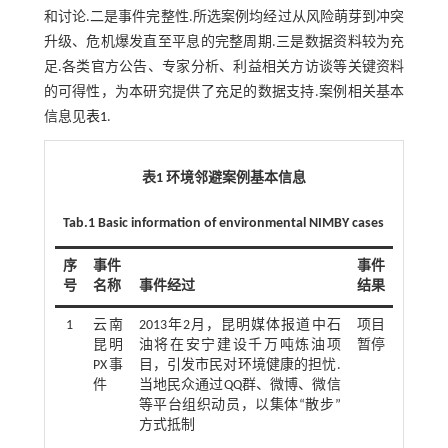
和讨论.二是事件完整性.所选案例均经过从风险萌芽到冲突
升级、危机爆发直至平息的完整周期.三是数据资料较为充
足.各类官方公告、专家分析、利益相关方访谈等关键资料
的可得性，为本研究提供了充足的数据支持.案例相关基本
信息见
表1
.
表1 环境邻避案例基本信息
Tab.1 Basic information of environmental NIMBY cases
序
事件
事件
号
名称
事件经过
结果
1
云南
2013年2月，昆明媒体报道中石
项目
昆明
油将在安宁建设千万吨炼油项
暂停
PX事
目，引发市民对环境健康的担忧.
件
当地民众通过QQ群、微博、微信
等平台组织动员，以集体“散步”
方式抵制