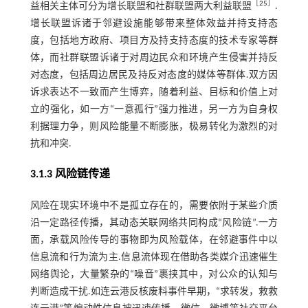
［
25
］
益相关主体可分为增长联盟和社群联盟两大利益联盟
.
增长联盟诉诸于邻避设施能够带来整体效益并持支持态
度，包括地方政府、项目方及持支持态度的技术专家等群
体，而社群联盟诉诸于对周边民众和环境产生侵害并持反
对态度，包括周边居民及持反对态度的媒体等群体.双方因
诉求表达不一致而产生博弈，随着利益、目标和价值上对
立的强化，如一方“一意孤行”强力推进，另一方为自身权
利据理力争，则风险能量不断膨胀，极易转化为激烈的对
抗和冲突.
3.1.3 风险链传递
风险在现实环境中不是孤立存在的，需要依附于某些介质
沿一定路径传播，其动态关联网络共同构成“风险链”.一方
面，承载风险传导的事物即为风险载体，在邻避事件中以
信息流和行为流为主.信息流体现在借助各类媒介迅速催生
网络舆论，大量繁杂的“噪音”裹挟其中，对公众的认知与
判断造成干扰.如连云港反核废料事件早期，“求转发，救救