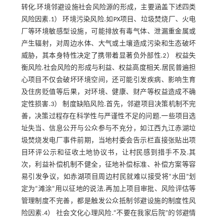
转化.环境邻避设施社会风险源的形成，主要涵盖下述四类
风险因素.1） 环境污染风险.如PX项目、垃圾焚烧厂、火电
厂等环境敏感型设施，可能排放有毒气体、泄漏重金属或
产生辐射，对周边水体、大气或土壤造成污染和生态破坏
威胁，其本身特性决定了携带着显著负外部性.2） 权益失
衡风险.社会风险的形成与利益、权益高度相关.居民普遍担
心项目不仅会破坏环境空间，还可能引发疾病、影响生育
及住房贬值等后果，对环境、健康、财产等权益造成不确
定性损害.3） 制度缺陷风险.首先，邻避项目决策机制不完
善，决策过程存在科学性与严谨性不足的问题.一些项目选
址失当、信息公开与公众参与不充分，如江西九江赤湖垃
圾焚烧发电厂事件前期，当地村委会告示栏直接张贴出项
目环评公示和征收土地协议书，让村民感到措手不及.其
次，利益补偿机制不健全，征地补偿标准、补偿方案等容
易引发争议，如赤湖项目周边村民就难以接受将“水田”划
定为“滩涂”用以征地的说法.再加上项目审批、风险评估等
管理制度不完善，都是触发公众抵制邻避设施的制度性风
险因素.4） 社会文化心理风险.“不要在我家后院”的邻避情