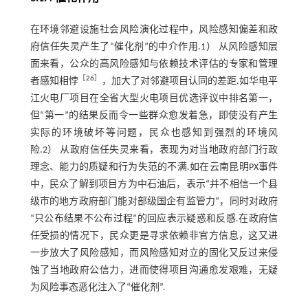
在环境邻避设施社会风险演化过程中，风险感知偏差和政
府信任失灵产生了“催化剂”的中介作用.1） 从风险感知层
面来看，公众的高风险感知与依赖技术评估的专家和管理
［
26
］
者感知相悖
，加大了对邻避项目认同的差距.如华电平
江火电厂项目在全省大型火电项目优选评议中排名第一，
但“第一”的结果反而令一些群众愈发着急，即使没有产生
实际的环境破坏等问题，民众也感知到强烈的环境风
险.2） 从政府信任失灵来看，表现为对当地政府部门行政
理念、能力的质疑和行为失范的不满.如在云南昆明PX事件
中，民众了解到项目方为中石油后，表示“并不相信一个县
级市的地方政府部门能对部级国企有监管力”，同时对政府
“只公布结果不公布过程”的回应表示疑惑和反感.在政府信
任受损的情况下，民众更是寻求依赖非官方信息，这又进
一步放大了风险感知，而风险感知对立的固化又反过来侵
蚀了当地政府公信力，进而使得项目沟通愈发艰难，无疑
为风险事态恶化注入了“催化剂”.