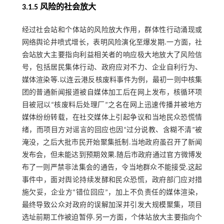
3.1.5 风险的社会放大
经过社会站和个体站的风险放大作用，群体性行动涌现或
网络舆论井喷式增长，表明风险演化至爆发期.一方面，社
会站放大主要指向利益相关者的响应极大地放大了风险信
号，包括居民集体行动、政府应对不力、企业自利行为、
媒体渲染等.以连云港反核废料事件为例，最初一则中核集
团的普通新闻报道被自媒体加工后在网上发布，核循环项
目被冠以“核废料后处理厂”之名在网上迅速传播并被地方
媒体纷纷转载，在社交媒体上引起争议和当地民众恐慌情
绪，而项目方对谣言的回应也因“过分说教、含糊不清”被
淹没，之后大批市民开始聚集抵制.当地政府虽召开了新闻
发布会，但未能达到预期效果.随后市政府通过官方微博发
布了一则严禁非法集会的通告，令当地群众不能接受.这起
事件中，面对舆论持续发酵和民众恐慌，政府部门应对措
施欠妥，企业方“错位回应”，加上不负责任的媒体渲染，
最终导致公众对政府的误解加深并引发大规模聚集，项目
选址前期工作被迫暂停.另一方面，个体站放大主要指向个