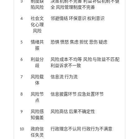
3
制度缺
决策机制不完善 利益补偿机制不健
陷风险
全 风险管理制度不完善
4
社会文
邻避情结 环保意识 权利意识
化心理
风险
5
情绪共
恐惧 愤怒 焦虑 担忧 悲伤 疑虑
振
6
利益分
风险成本不均等 风险与效益不匹配
歧
利益诉求不一致
7
风险载
信息流 行为流
体
8
风险节
信息披露环节 应急处置环节
点
9
风险感
风险高估 后果不确定性
知偏差
10
政府信
行政理念不认同 行政行为不满意
任失灵