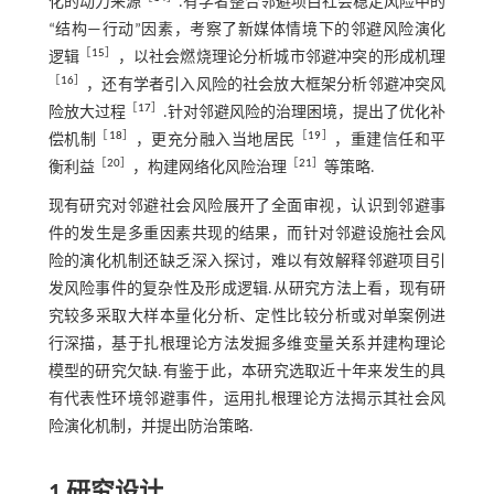
化的动力来源
.有学者整合邻避项目社会稳定风险中的
“结构—行动”因素，考察了新媒体情境下的邻避风险演化
［
15
］
逻辑
，以社会燃烧理论分析城市邻避冲突的形成机理
［
16
］
，还有学者引入风险的社会放大框架分析邻避冲突风
［
17
］
险放大过程
.针对邻避风险的治理困境，提出了优化补
［
18
］
［
19
］
偿机制
，更充分融入当地居民
，重建信任和平
［
20
］
［
21
］
衡利益
，构建网络化风险治理
等策略.
现有研究对邻避社会风险展开了全面审视，认识到邻避事
件的发生是多重因素共现的结果，而针对邻避设施社会风
险的演化机制还缺乏深入探讨，难以有效解释邻避项目引
发风险事件的复杂性及形成逻辑.从研究方法上看，现有研
究较多采取大样本量化分析、定性比较分析或对单案例进
行深描，基于扎根理论方法发掘多维变量关系并建构理论
模型的研究欠缺.有鉴于此，本研究选取近十年来发生的具
有代表性环境邻避事件，运用扎根理论方法揭示其社会风
险演化机制，并提出防治策略.
1 研究设计