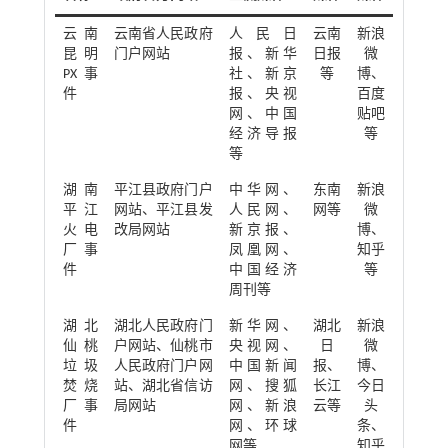
云南
云南省人民政府
人民日
云南
新浪
昆明
门户网站
报、新华
日报
微
PX事
社、新京
等
博、
件
报、央视
百度
网、中国
贴吧
经济导报
等
等
湖南
平江县政府门户
中华网、
东南
新浪
平江
网站、平江县发
人民网、
网等
微
火电
改局网站
新京报、
博、
厂事
凤凰网、
知乎
件
中国经济
等
周刊等
湖北
湖北人民政府门
新华网、
湖北
新浪
仙桃
户网站、仙桃市
央视网、
日
微
垃圾
人民政府门户网
中国新闻
报、
博、
焚烧
站、湖北省信访
网、搜狐
长江
今日
厂事
局网站
网、新浪
云等
头
件
网、环球
条、
网等
知乎