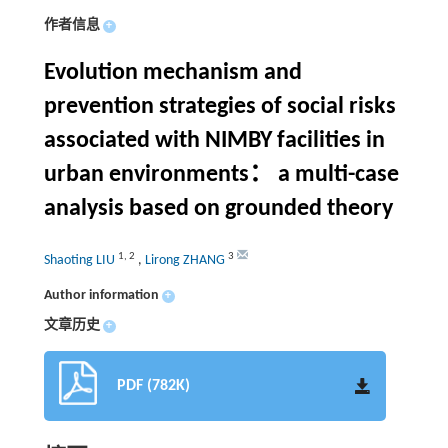
作者信息
+
Evolution mechanism and
prevention strategies of social risks
associated with NIMBY facilities in
urban environments： a multi-case
analysis based on grounded theory
1
,
2
3
Shaoting LIU
,
Lirong ZHANG
Author information
+
文章历史
+
PDF (782K)