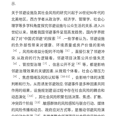
示.
关于邻避设施及其社会风险的研究兴起于20世纪80年代的
北美地区，西方学者从政治学、经济学、管理学、社会心
理学等多学科角度探究邻避设施与公众生活的关系.进入21
世纪以来，随着我国邻避事件呈现高发趋势，国内学界掀
［
3
］
起了对“中国式邻避”的探索
.一些学者认为，邻避设施
的负外部性带来对健康、环境质量或房产价值的影响
［
4
］
［
5
］
，风险和收益分配的不均等
，直接引发了邻避冲
突.从政府的行为逻辑看，邻避项目决策公共价值失灵
［
6
］
［
7
］
［
8
］
、管控型治理
、信息公开不足
等，都是影响
邻避治理效果的关键因素.从微观个体看，社会心理压力
［
9
］
［
10
-
11
］
、焦虑情绪及风险认知等
，会影响个体的决策
判断和行为，从而诱发邻避效应.邻避事件是多种因素共同
作用的结果，设施规划建设过程中存在社会风险的耦合和
［
12
］
动态演化
，其社会风险积聚包括决策、焦虑、扩散、
［
13
］
冲突四个阶段
.敏感群体的风险感知与联合行动、媒体
的风险传播和动员、政府应对方式等，是推动邻避风险演
［
14
］